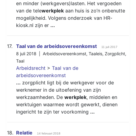
en minder (werkgevers)lasten. Het vergoeden
van de tele
werkplek
aan huis is zo’n onbenutte
mogelijkheid. Volgens onderzoek van HR-
kiosk.nl zijn er
...
17.
Taal van de arbeidsovereenkomst
11 juli 2017
8 juli 2018 |
Arbeidsovereenkomst
,
Taaleis
,
Zorgplicht
,
Taal
Arbeidsrecht
>
Taal van de
arbeidsovereenkomst
...
zorgplicht ligt bij de werkgever voor de
werknemer in de uitoefening van zijn
werkzaamheden. De
werkplek
, middelen en
werktuigen waarmee wordt gewerkt, dienen
ingericht te zijn ter voorkoming
...
18.
Relatie
14 februari 2018