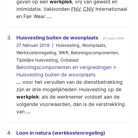
geven op een
werkplek
, vrij van geweld en
intimidatie. Vakbonden
FNV
,
CNV
Internationaal
en Fair Wear
...
3.
Huisvesting buiten de woonplaats
20 maart 2009
27 februari 2019 |
Huisvesting
,
Woonplaats
,
Werkkostenregeling
,
WKR
,
Beloningscomponenten
,
Tijdelijke huisvesting
,
Onbelast
Beloningscomponenten en vergoedingen
>
Huisvesting buiten de woonplaats
...
voor het vervullen van de dienstbetrekking
zijn er drie mogelijkheden: Huisvesting op de
werkplek
: als de werknemer voldoet aan de
volgende voorwaarden, dan is de verstrekking
van
...
4.
Loon in natura (werkkostenregeling)