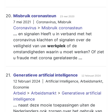
20.
Misbruik coronasteun
23 mei 2020
7 mei 2021 |
Coronavirus
,
Misbruik
Coronavirus
>
Misbruik coronasteun
...
en signalen Heeft u in verband met het
coronavirus klachten of signalen over de
veiligheid van uw
werkplek
of de
omstandigheden waarin u moet werken? Of ziet
u fraude met corona gerelateerde
...
21.
Generatieve artificial intelligence
12 februari 2024
12 februari 2024 |
Artificial Intelligence
,
Arbeidsmarkt
,
Economie
Arbeid
>
Arbeidsmarkt
>
Generatieve artificial
intelligence
...
naast deze mooie toepassingen uiten de
Nederlanders ook zorgen over het gebruik van