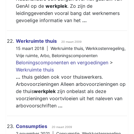
GenAI op de
werkplek
. Zo zijn de
leidinggevenden vooral bang dat werknemers
gevoelige informatie van het
...
22.
Werkruimte thuis
20 maart 2009
15 maart 2018 |
Werkruimte thuis
,
Werkkostenregeling
,
Vrije ruimte
,
Arbo
,
Beloningscomponenten
Beloningscomponenten en vergoedingen
>
Werkruimte thuis
...
thuis gelden ook voor thuiswerkers.
Arbovoorzieningen Alleen arbovoorzieningen op
de thuis
werkplek
zijn onbelast als deze
voorzieningen voortvloeien uit het naleven van
arbovoorschriften
...
23.
Consumpties
20 maart 2009
2 november 2021 |
Consumptie
,
Werkkostenregeling
,