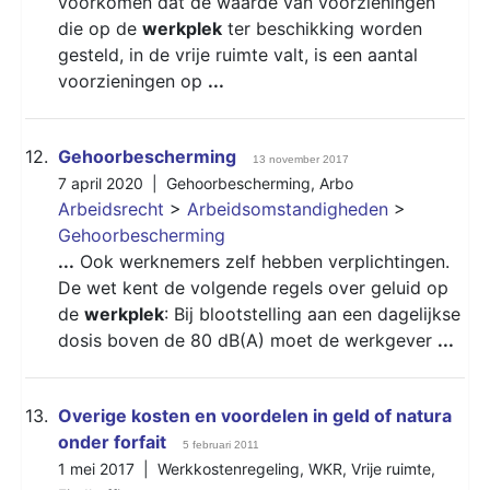
voorkomen dat de waarde van voorzieningen
die op de
werkplek
ter beschikking worden
gesteld, in de vrije ruimte valt, is een aantal
voorzieningen op
...
12.
Gehoorbescherming
13 november 2017
7 april 2020 |
Gehoorbescherming
,
Arbo
Arbeidsrecht
>
Arbeidsomstandigheden
>
Gehoorbescherming
...
Ook werknemers zelf hebben verplichtingen.
De wet kent de volgende regels over geluid op
de
werkplek
: Bij blootstelling aan een dagelijkse
dosis boven de 80 dB(A) moet de werkgever
...
13.
Overige kosten en voordelen in geld of natura
onder forfait
5 februari 2011
1 mei 2017 |
Werkkostenregeling
,
WKR
,
Vrije ruimte
,