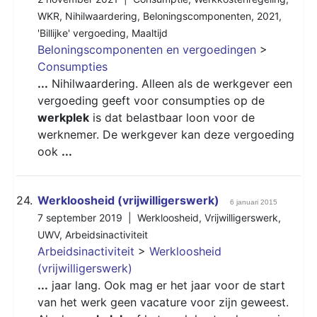
WKR
,
Nihilwaardering
,
Beloningscomponenten
,
2021
,
'Billijke' vergoeding
,
Maaltijd
Beloningscomponenten en vergoedingen
>
Consumpties
...
Nihilwaardering. Alleen als de werkgever een
vergoeding geeft voor consumpties op de
werkplek
is dat belastbaar loon voor de
werknemer. De werkgever kan deze vergoeding
ook
...
24.
Werkloosheid (vrijwilligerswerk)
6 januari 2015
7 september 2019 |
Werkloosheid
,
Vrijwilligerswerk
,
UWV
,
Arbeidsinactiviteit
Arbeidsinactiviteit
>
Werkloosheid
(vrijwilligerswerk)
...
jaar lang. Ook mag er het jaar voor de start
van het werk geen vacature voor zijn geweest.