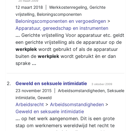
20 maart 2009
12 maart 2018 |
Werkkostenregeling
,
Gerichte
vrijstelling
,
Beloningscomponenten
Beloningscomponenten en vergoedingen
>
Apparatuur, gereedschap en instrumenten
...
Gerichte vrijstelling Voor apparatuur etc. geldt
een gerichte vrijstelling als de apparatuur op de
werkplek
wordt gebruikt of als de apparatuur
buiten de
werkplek
wordt gebruikt èn er dan
sprake
...
2.
Geweld en seksuele intimidatie
3 oktober 2009
23 november 2015 |
Arbeidsomstandigheden
,
Seksuele
intimidatie
,
Geweld
Arbeidsrecht
>
Arbeidsomstandigheden
>
Geweld en seksuele intimidatie
...
op het werk aangenomen. Dit is een grote
stap om werknemers wereldwijd het recht te