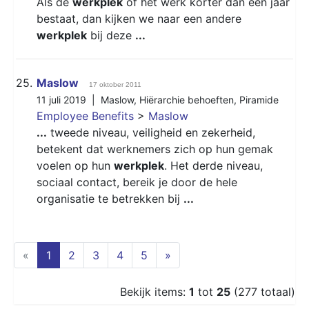
Als de
werkplek
of het werk korter dan een jaar
bestaat, dan kijken we naar een andere
werkplek
bij deze
...
25.
Maslow
17 oktober 2011
11 juli 2019 |
Maslow
,
Hiërarchie behoeften
,
Piramide
Employee Benefits
>
Maslow
...
tweede niveau, veiligheid en zekerheid,
betekent dat werknemers zich op hun gemak
voelen op hun
werkplek
. Het derde niveau,
sociaal contact, bereik je door de hele
organisatie te betrekken bij
...
(current)
«
1
2
3
4
5
»
Bekijk items:
1
tot
25
(277 totaal)