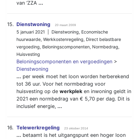
van ‘ZZA
...
15.
Dienstwoning
20 maart 2009
5 januari 2021 |
Dienstwoning
,
Economische
huurwaarde
,
Werkkostenregeling
,
Direct belastbare
vergoeding
,
Beloningscomponenten
,
Normbedrag
,
Huisvesting
Beloningscomponenten en vergoedingen
>
Dienstwoning
...
per week moet het loon worden herberekend
tot 36 uur. Voor het normbedrag voor
huisvesting op de
werkplek
en inwoning geldt in
2021 een normbedrag van € 5,70 per dag. Dit is
inclusief energie,
...
16.
Telewerkregeling
23 oktober 2014
...
betaamt is het uitgangspunt een hoger loon