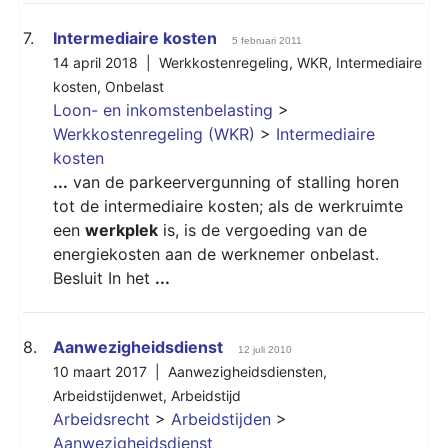
7.
Intermediaire kosten
5 februari 2011
14 april 2018 |
Werkkostenregeling
,
WKR
,
Intermediaire
kosten
,
Onbelast
Loon- en inkomstenbelasting
>
Werkkostenregeling (WKR)
>
Intermediaire
kosten
...
van de parkeervergunning of stalling horen
tot de intermediaire kosten; als de werkruimte
een
werkplek
is, is de vergoeding van de
energiekosten aan de werknemer onbelast.
Besluit In het
...
8.
Aanwezigheidsdienst
12 juli 2010
10 maart 2017 |
Aanwezigheidsdiensten
,
Arbeidstijdenwet
,
Arbeidstijd
Arbeidsrecht
>
Arbeidstijden
>
Aanwezigheidsdienst