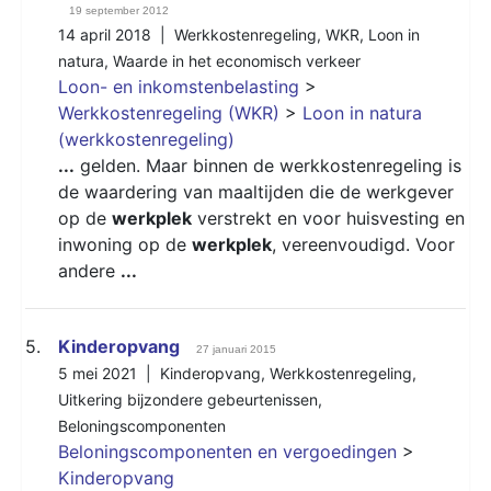
19 september 2012
14 april 2018 |
Werkkostenregeling
,
WKR
,
Loon in
natura
,
Waarde in het economisch verkeer
Loon- en inkomstenbelasting
>
Werkkostenregeling (WKR)
>
Loon in natura
(werkkostenregeling)
...
gelden. Maar binnen de werkkostenregeling is
de waardering van maaltijden die de werkgever
op de
werkplek
verstrekt en voor huisvesting en
inwoning op de
werkplek
, vereenvoudigd. Voor
andere
...
5.
Kinderopvang
27 januari 2015
5 mei 2021 |
Kinderopvang
,
Werkkostenregeling
,
Uitkering bijzondere gebeurtenissen
,
Beloningscomponenten
Beloningscomponenten en vergoedingen
>
Kinderopvang