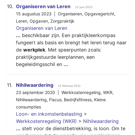
10.
Organiseren van Leren
12 juni 2023
15 augustus 2023 |
Organiseren
,
Opgavegericht
,
Leren
,
Opgaven
,
Zorgpraktijk
Organiseren van Leren
...
beschikbaar zijn. Een praktijkleerkompas
fungeert als basis en brengt het leren terug naar
de
werkplek
. Met speerpunten zoals:
praktijkgestuurde leerplannen, een
begeleidingsschil en
...
11.
Nihilwaardering
14 februari 2011
23 september 2020 |
Werkkostenregeling
,
WKR
,
Nihilwaardering
,
Fiscus
,
Bedrijfsfitness
,
Kleine
consumpties
Loon- en inkomstenbelasting
>
Werkkostenregeling (WKR)
>
Nihilwaardering
...
stelt voor de dienstbetrekking, is loon. Om te