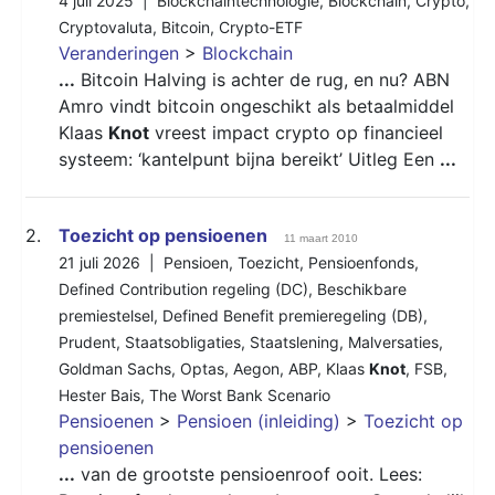
4 juli 2025 |
Blockchaintechnologie
,
Blockchain
,
Crypto
,
Cryptovaluta
,
Bitcoin
,
Crypto-ETF
Veranderingen
>
Blockchain
...
Bitcoin Halving is achter de rug, en nu? ABN
Amro vindt bitcoin ongeschikt als betaalmiddel
Klaas
Knot
vreest impact crypto op financieel
systeem: ‘kantelpunt bijna bereikt’ Uitleg Een
...
2.
Toezicht op pensioenen
11 maart 2010
21 juli 2026 |
Pensioen
,
Toezicht
,
Pensioenfonds
,
Defined Contribution regeling (DC)
,
Beschikbare
premiestelsel
,
Defined Benefit premieregeling (DB)
,
Prudent
,
Staatsobligaties
,
Staatslening
,
Malversaties
,
Goldman Sachs
,
Optas
,
Aegon
,
ABP
,
Klaas
Knot
,
FSB
,
Hester Bais
,
The Worst Bank Scenario
Pensioenen
>
Pensioen (inleiding)
>
Toezicht op
pensioenen
...
van de grootste pensioenroof ooit. Lees: