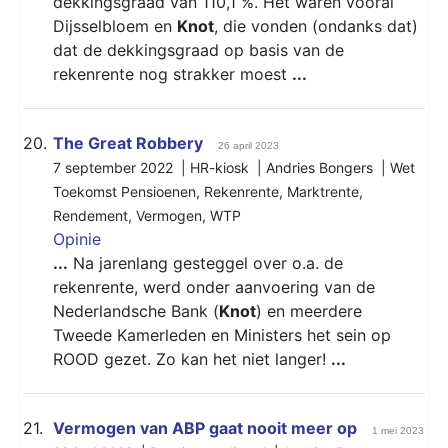
dekkingsgraad van 110,1 %. Het waren vooral
Dijsselbloem en
Knot
, die vonden (ondanks dat)
dat de dekkingsgraad op basis van de
rekenrente nog strakker moest
...
20.
The Great Robbery
26 april 2023
7 september 2022 | HR-kiosk | Andries Bongers |
Wet
Toekomst Pensioenen
,
Rekenrente
,
Marktrente
,
Rendement
,
Vermogen
,
WTP
Opinie
...
Na jarenlang gesteggel over o.a. de
rekenrente, werd onder aanvoering van de
Nederlandsche Bank (
Knot
) en meerdere
Tweede Kamerleden en Ministers het sein op
ROOD gezet. Zo kan het niet langer!
...
21.
Vermogen van ABP gaat nooit meer op
1 mei 2023