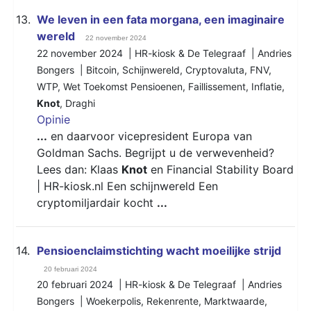
13.
We leven in een fata morgana, een imaginaire
wereld
22 november 2024
22 november 2024 | HR-kiosk & De Telegraaf | Andries
Bongers |
Bitcoin
,
Schijnwereld
,
Cryptovaluta
,
FNV
,
WTP
,
Wet Toekomst Pensioenen
,
Faillissement
,
Inflatie
,
Knot
,
Draghi
Opinie
...
en daarvoor vicepresident Europa van
Goldman Sachs. Begrijpt u de verwevenheid?
Lees dan: Klaas
Knot
en Financial Stability Board
| HR-kiosk.nl Een schijnwereld Een
cryptomiljardair kocht
...
14.
Pensioenclaimstichting wacht moeilijke strijd
20 februari 2024
20 februari 2024 | HR-kiosk & De Telegraaf | Andries
Bongers |
Woekerpolis
,
Rekenrente
,
Marktwaarde
,