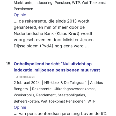
Marktrente
,
Indexering
,
Pensioen
,
WTP
,
Wet Toekomst
Pensioenen
Opinie
...
de rekenrente, die sinds 2013 wordt
gehanteerd, en min of meer door de
Nederlandsche Bank (Klaas
Knot
) wordt
voorgeschreven en door Minister Jeroen
Dijsselbloem (PvdA) nog eens werd
...
15.
Onheilspellend bericht “Nul uitzicht op
indexatie, miljoenen pensioenen muurvast
2 februari 2024
2 februari 2024 | HR-kiosk & De Telegraaf | Andries
Bongers |
Rekenrente
,
Uitkeringsovereenkomst
,
Woekerpolis
,
Rendement
,
Staatsobligaties
,
Beheerskosten
,
Wet Toekomst Pensioenen
,
WTP
Opinie
...
van pensioenfondsen jarenlang boven de 6%