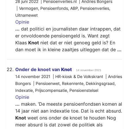
28 juni 2022 | Pensioenverlies.nl | Andries Bongers
|
Vermogen
,
Pensioenfonds
,
ABP
,
Pensioenverlies
,
Uitnamewet
Opinie
...
dat politici en journalisten daar intrappen, dat
er onvoldoende pensioengeld is. Want zegt
Klaas
Knot
niet dat er niet genoeg geld is? En
dan moet ik in kleine zaaltjes uitleggen dat de
...
22.
Onder de knoet van
Knot
14 november 2021
14 november 2021 | HR-kiosk & De Volkskrant | Andries
Bongers |
Pensioenwet
,
Rekenrente
,
Dekkingsgraad
,
Indexatie
,
Prijscompensatie
,
Pensioenstelsel
Opinie
...
maken. ‘De meeste pensioenfondsen komen al
14 jaar niet aan indexatie toe. Dat is echt absurd.
Knot
weet ons onder de knoet te houden Nog
meer absurd is dat zowel de politiek als