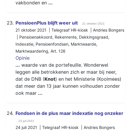
vakbonden en
...
23.
PensioenPlus blijft weer uit
21 oktober 2021
21 oktober 2021 | Telegraaf HR-kiosk | Andries Bongers
|
Pensioenakkoord
,
Rekenrente
,
Dekkingsgraad
,
Indexatie
,
Pensioenfondsen
,
Marktwaarde
,
Marktwaardering
,
Art. 126
Opinie
...
waarde van de portefeuille. Wonderwel
leggen alle betrokkenen zich er maar bij neer,
dat de DNB (
Knot
) en het Ministerie (Koolmees)
dat meer dan 13 jaar kunnen volhouden zonder
ook maar
...
24.
Fondsen in de plus maar indexatie nog onzeker
23 juli 2021
24 juli 2021 | Telegraaf HR-kiosk | Andries Bongers