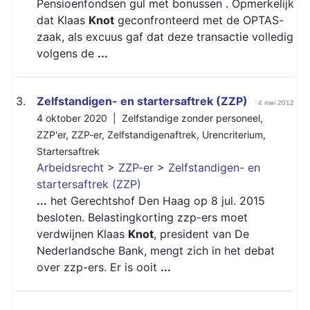
Pensioenfondsen gul met bonussen . Opmerkelijk
dat Klaas
Knot
geconfronteerd met de OPTAS-
zaak, als excuus gaf dat deze transactie volledig
volgens de
...
3.
Zelfstandigen- en startersaftrek (ZZP)
4 mei 2012
4 oktober 2020 |
Zelfstandige zonder personeel
,
ZZP'er
,
ZZP-er
,
Zelfstandigenaftrek
,
Urencriterium
,
Startersaftrek
Arbeidsrecht
>
ZZP-er
>
Zelfstandigen- en
startersaftrek (ZZP)
...
het Gerechtshof Den Haag op 8 jul. 2015
besloten. Belastingkorting zzp-ers moet
verdwijnen Klaas
Knot
, president van De
Nederlandsche Bank, mengt zich in het debat
over zzp-ers. Er is ooit
...