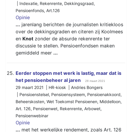
|
Indexatie
,
Rekenrente
,
Dekkingsgraad
,
Pensioenfonds
,
Art.126
Opinie
...
jarenlang berichten de journalisten kritiekloos
over de dekkingsgraden en citeren zij Koolmees
en
Knot
zonder de absurde rekenrente ter
discussie te stellen. Pensioenfondsen maken
gemiddeld meer
...
25.
Eerder stoppen met werk is lastig, maar dat is
het pensioenbeheer al jaren
28 maart 2021
29 maart 2021 | HR-kiosk | Andries Bongers
|
Pensioenstelsel
,
Pensioensysteem
,
Pensioenakkoord
,
Beheerskosten
,
Wet Toekomst Pensioenen
,
Middelloon
,
Art. 126
,
Pensioenwet
,
Rekenrente
,
Arbowet
,
Pensioenwebinar
Opinie
...
met het werkelijke rendement, zoals Art. 126