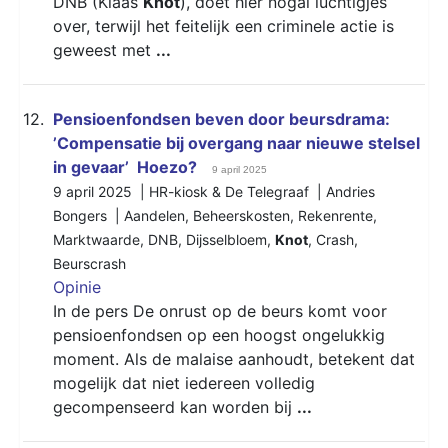
DNB (Klaas
Knot
), doet hier nogal luchtigjes
over, terwijl het feitelijk een criminele actie is
geweest met
...
12.
Pensioenfondsen beven door beursdrama:
’Compensatie bij overgang naar nieuwe stelsel
in gevaar’ Hoezo?
9 april 2025
9 april 2025 | HR-kiosk & De Telegraaf | Andries
Bongers |
Aandelen
,
Beheerskosten
,
Rekenrente
,
Marktwaarde
,
DNB
,
Dijsselbloem
,
Knot
,
Crash
,
Beurscrash
Opinie
In de pers De onrust op de beurs komt voor
pensioenfondsen op een hoogst ongelukkig
moment. Als de malaise aanhoudt, betekent dat
mogelijk dat niet iedereen volledig
gecompenseerd kan worden bij
...