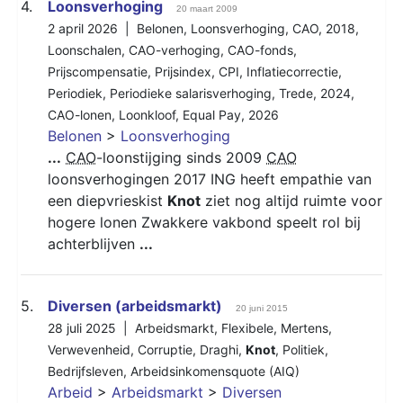
4.
Loonsverhoging
20 maart 2009
2 april 2026 |
Belonen
,
Loonsverhoging
,
CAO
,
2018
,
Loonschalen
,
CAO-verhoging
,
CAO-fonds
,
Prijscompensatie
,
Prijsindex
,
CPI
,
Inflatiecorrectie
,
Periodiek
,
Periodieke salarisverhoging
,
Trede
,
2024
,
CAO-lonen
,
Loonkloof
,
Equal Pay
,
2026
Belonen
>
Loonsverhoging
...
CAO
-loonstijging sinds 2009
CAO
loonsverhogingen 2017 ING heeft empathie van
een diepvrieskist
Knot
ziet nog altijd ruimte voor
hogere lonen Zwakkere vakbond speelt rol bij
achterblijven
...
5.
Diversen (arbeidsmarkt)
20 juni 2015
28 juli 2025 |
Arbeidsmarkt
,
Flexibele
,
Mertens
,
Verwevenheid
,
Corruptie
,
Draghi
,
Knot
,
Politiek
,
Bedrijfsleven
,
Arbeidsinkomensquote (AIQ)
Arbeid
>
Arbeidsmarkt
>
Diversen