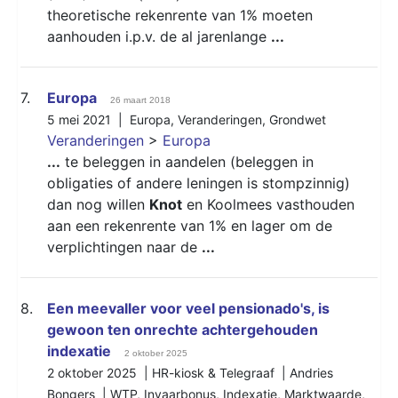
theoretische rekenrente van 1% moeten
aanhouden i.p.v. de al jarenlange
...
7.
Europa
26 maart 2018
5 mei 2021 |
Europa
,
Veranderingen
,
Grondwet
Veranderingen
>
Europa
...
te beleggen in aandelen (beleggen in
obligaties of andere leningen is stompzinnig)
dan nog willen
Knot
en Koolmees vasthouden
aan een rekenrente van 1% en lager om de
verplichtingen naar de
...
8.
Een meevaller voor veel pensionado's, is
gewoon ten onrechte achtergehouden
indexatie
2 oktober 2025
2 oktober 2025 | HR-kiosk & Telegraaf | Andries
Bongers |
WTP
,
Invaarbonus
,
Indexatie
,
Marktwaarde
,