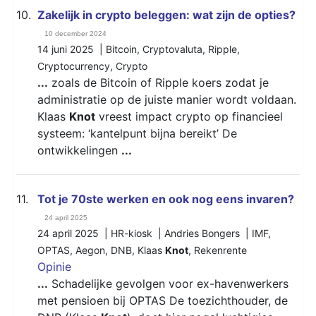
10.
Zakelijk in crypto beleggen: wat zijn de opties?
10 december 2024
14 juni 2025 |
Bitcoin
,
Cryptovaluta
,
Ripple
,
Cryptocurrency
,
Crypto
...
zoals de Bitcoin of Ripple koers zodat je
administratie op de juiste manier wordt voldaan.
Klaas
Knot
vreest impact crypto op financieel
systeem: ‘kantelpunt bijna bereikt’ De
ontwikkelingen
...
11.
Tot je 70ste werken en ook nog eens invaren?
24 april 2025
24 april 2025 | HR-kiosk | Andries Bongers |
IMF
,
OPTAS
,
Aegon
,
DNB
,
Klaas
Knot
,
Rekenrente
Opinie
...
Schadelijke gevolgen voor ex-havenwerkers
met pensioen bij OPTAS De toezichthouder, de