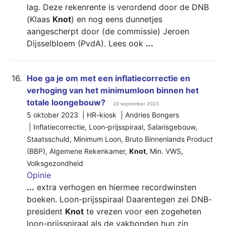
lag. Deze rekenrente is verordend door de DNB
(Klaas
Knot
) en nog eens dunnetjes
aangescherpt door (de commissie) Jeroen
Dijsselbloem (PvdA). Lees ook
...
16.
Hoe ga je om met een inflatiecorrectie en
verhoging van het minimumloon binnen het
totale loongebouw?
19 september 2023
5 oktober 2023 | HR-kiosk | Andries Bongers
|
Inflatiecorrectie
,
Loon-prijsspiraal
,
Salarisgebouw
,
Staatsschuld
,
Minimum Loon
,
Bruto Binnenlands Product
(BBP)
,
Algemene Rekenkamer
,
Knot
,
Min. VWS
,
Volksgezondheid
Opinie
...
extra verhogen en hiermee recordwinsten
boeken. Loon-prijsspiraal Daarentegen zei DNB-
president
Knot
te vrezen voor een zogeheten
loon-prijsspiraal als de vakbonden hun zin