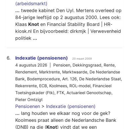
(arbeidsmarkt)
...
tweede kabinet Den Uyl. Mertens overleed op
84-jarige leeftijd op 2 augustus 2000. Lees ook:
Klaas
Knot
en Financial Stability Board | HR-
kiosk.nl En bijvoorbeeld: dirkmjk | Verwevenheid
politiek
...
6.
Indexatie (pensioenen)
20 maart 2009
4 augustus 2026 |
Pensioen
,
Dekkingsgraad
,
Rente
,
Rendement
,
Marktrente
,
Marktwaarde
,
De Nederlandse
Bank
,
Bodemprocedure
,
Art. 126
,
De Nederlandse Staat
,
Rekenrente
,
ECB
,
Koolmees
,
ROL-model
,
Financieel
Toetsingskader (Ftk)
,
FTK
,
Actuarieel Genootschap
,
Pieter Omtzigt
Pensioenen
>
Indexatie (pensioenen)
...
lang houden we elkaar nog voor de gek?
Koolmees praat alleen de Nederlandsche Bank
(DNB) na die (
Knot
) vindt dat we een