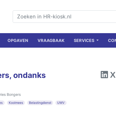
OPGAVEN
VRAAGBAAK
SERVICES
CO
rs, ondanks
ries Bongers
es
Koolmees
Belastingdienst
UWV