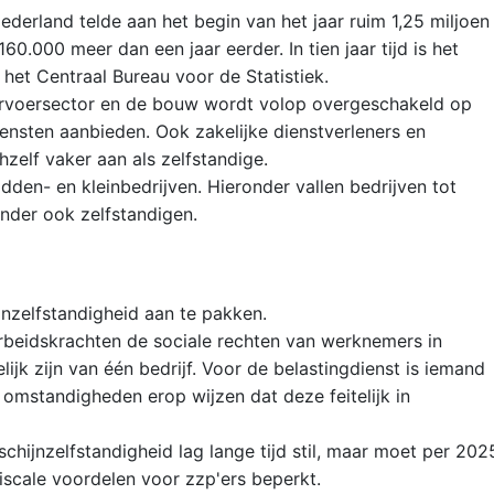
 Nederland telde aan het begin van het jaar ruim 1,25 miljoen
60.000 meer dan een jaar eerder. In tien jaar tijd is het
 het Centraal Bureau voor de Statistiek.
 vervoersector en de bouw wordt volop overgeschakeld op
iensten aanbieden. Ook zakelijke dienstverleners en
zelf vaker aan als zelfstandige.
idden- en kleinbedrijven. Hieronder vallen bedrijven tot
nder ook zelfstandigen.
jnzelfstandigheid aan te pakken.
arbeidskrachten de sociale rechten van werknemers in
elijk zijn van één bedrijf. Voor de belastingdienst is iemand
n omstandigheden erop wijzen dat deze feitelijk in
hijnzelfstandigheid lag lange tijd stil, maar moet per 202
cale voordelen voor zzp'ers beperkt.