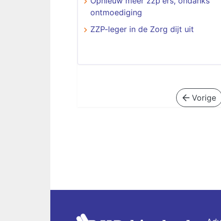
Opnieuw meer zzp'ers, ondanks
ontmoediging
ZZP-leger in de Zorg dijt uit
Vorige