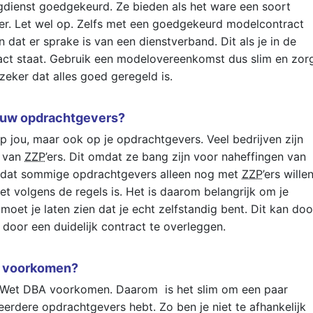
gdienst goedgekeurd. Ze bieden als het ware een soort
ever. Let wel op. Zelfs met een goedgekeurd modelcontract
 dat er sprake is van een dienstverband. Dit als je in de
ract staat. Gebruik een modelovereenkomst dus slim en zor
 zeker dat alles goed geregeld is.
ouw opdrachtgevers?
p jou, maar ook op je opdrachtgevers. Veel bedrijven zijn
n van
ZZP
’ers. Dit omdat ze bang zijn voor naheffingen van
n dat sommige opdrachtgevers alleen nog met
ZZP
’ers wille
t volgens de regels is. Het is daarom belangrijk om je
moet je laten zien dat je echt zelfstandig bent. Dit kan doo
n door een duidelijk contract te overleggen.
te voorkomen?
e Wet DBA voorkomen. Daarom is het slim om een paar
eerdere opdrachtgevers hebt. Zo ben je niet te afhankelijk