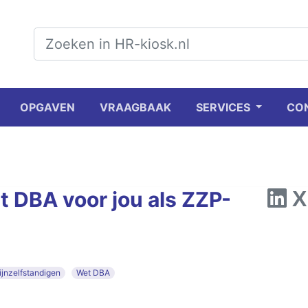
OPGAVEN
VRAAGBAAK
SERVICES
CO
 DBA voor jou als ZZP-
ijnzelfstandigen
Wet DBA