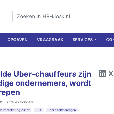
OPGAVEN
VRAAGBAAK
SERVICES
CO
lde Uber-chauffeurs zijn
ndige ondernemers, wordt
grepen
OS ·
Andries Bongers
e verzekeringsplicht
DBA
Schijnzelfstandigen