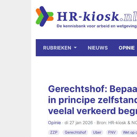
RUBRIEKEN
NIEUWS
OPINIE
Gerechtshof: Bepaa
in principe zelfsta
veelal verkeerd be
Opinie
· di 27 jan 2026 · Bron: HR-kiosk & N
ZZP
Gerechtshof
Uber
FNV
Wet op d