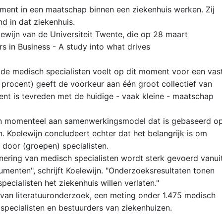
oment in een maatschap binnen een ziekenhuis werken. Zij
nd in dat ziekenhuis.
lewijn van de Universiteit Twente, die op 28 maart
s in Business - A study into what drives
de medisch specialisten voelt op dit moment voor een vas
procent) geeft de voorkeur aan één groot collectief van
cent is tevreden met de huidige - vaak kleine - maatschap
en momenteel aan samenwerkingsmodel dat is gebaseerd o
n. Koelewijn concludeert echter dat het belangrijk is om
door (groepen) specialisten.
onering van medisch specialisten wordt sterk gevoerd vanui
umenten", schrijft Koelewijn. "Onderzoeksresultaten tonen
pecialisten het ziekenhuis willen verlaten."
 van literatuuronderzoek, een meting onder 1.475 medisch
 specialisten en bestuurders van ziekenhuizen.