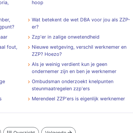
ria,
hoop
mber,
Wat betekent de wet DBA voor jou als ZZP-
agpunt?
er?
jaar
Zzp'er in zalige onwetendheid
al fout,
Nieuwe wetgeving, verschil werknemer en
ZZP? Hoezo?
Als je weinig verdient kun je geen
ondernemer zijn en ben je werknemer
oge
Ombudsman onderzoekt knelpunten
steunmaatregelen zzp'ers
s
Merendeel ZZP'ers is eigenlijk werknemer
Overzicht
Volgende