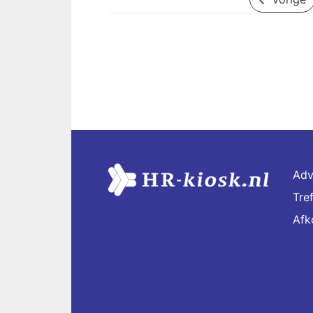
Adv
Tre
Afk