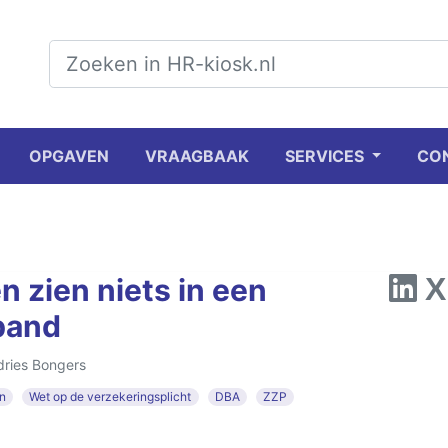
OPGAVEN
VRAAGBAAK
SERVICES
CO
n zien niets in een
band
dries Bongers
en
Wet op de verzekeringsplicht
DBA
ZZP