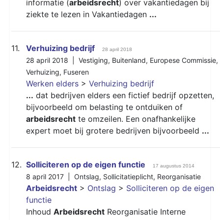
informatie (
arbeidsrecht
) over vakantiedagen bij
ziekte te lezen in Vakantiedagen
...
11.
Verhuizing bedrijf
28 april 2018
28 april 2018 |
Vestiging
,
Buitenland
,
Europese Commissie
,
Verhuizing
,
Fuseren
Werken elders
>
Verhuizing bedrijf
...
dat bedrijven elders een fictief bedrijf opzetten,
bijvoorbeeld om belasting te ontduiken of
arbeidsrecht
te omzeilen. Een onafhankelijke
expert moet bij grotere bedrijven bijvoorbeeld
...
12.
Solliciteren op de eigen functie
17 augustus 2014
8 april 2017 |
Ontslag
,
Sollicitatieplicht
,
Reorganisatie
Arbeidsrecht
>
Ontslag
>
Solliciteren op de eigen
functie
Inhoud
Arbeidsrecht
Reorganisatie Interne