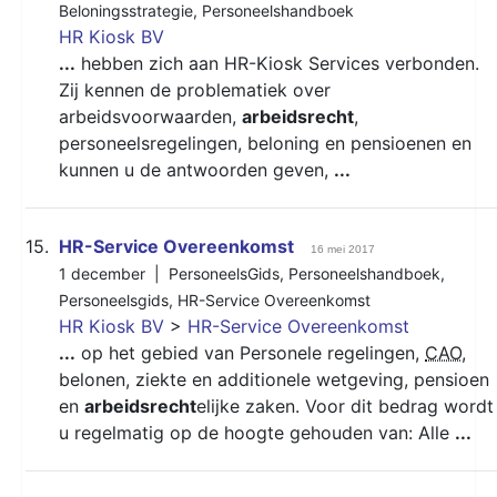
Beloningsstrategie
,
Personeelshandboek
HR Kiosk BV
...
hebben zich aan HR-Kiosk Services verbonden.
Zij kennen de problematiek over
arbeidsvoorwaarden,
arbeidsrecht
,
personeelsregelingen, beloning en pensioenen en
kunnen u de antwoorden geven,
...
15.
HR-Service Overeenkomst
16 mei 2017
1 december |
PersoneelsGids
,
Personeelshandboek
,
Personeelsgids
,
HR-Service Overeenkomst
HR Kiosk BV
>
HR-Service Overeenkomst
...
op het gebied van Personele regelingen,
CAO
,
belonen, ziekte en additionele wetgeving, pensioen
en
arbeidsrecht
elijke zaken. Voor dit bedrag wordt
u regelmatig op de hoogte gehouden van: Alle
...