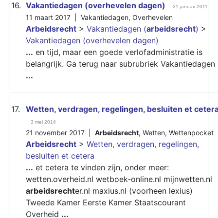
16.
Vakantiedagen (overhevelen dagen)
21 januari 2011
11 maart 2017 |
Vakantiedagen
,
Overhevelen
Arbeidsrecht
>
Vakantiedagen (
arbeidsrecht
)
>
Vakantiedagen (overhevelen dagen)
...
en tijd, maar een goede verlofadministratie is
belangrijk. Ga terug naar subrubriek Vakantiedagen
...
17.
Wetten, verdragen, regelingen, besluiten et ceter
3 mei 2014
21 november 2017 |
Arbeidsrecht
,
Wetten
,
Wettenpocket
Arbeidsrecht
>
Wetten, verdragen, regelingen,
besluiten et cetera
...
et cetera te vinden zijn, onder meer:
wetten.overheid.nl wetboek-online.nl mijnwetten.nl
arbeidsrecht
er.nl maxius.nl (voorheen lexius)
Tweede Kamer Eerste Kamer Staatscourant
Overheid
...