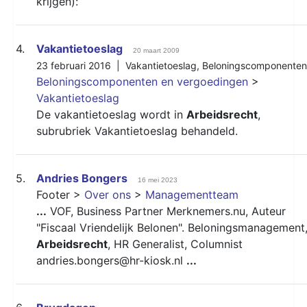
krijgen):
4.
Vakantietoeslag
20 maart 2009
23 februari 2016 |
Vakantietoeslag
,
Beloningscomponenten
Beloningscomponenten en vergoedingen
>
Vakantietoeslag
De vakantietoeslag wordt in
Arbeidsrecht
,
subrubriek Vakantietoeslag behandeld.
5.
Andries Bongers
16 mei 2023
Footer >
Over ons
>
Managementteam
...
VOF, Business Partner Merknemers.nu, Auteur
"Fiscaal Vriendelijk Belonen". Beloningsmanagement
Arbeidsrecht
, HR Generalist, Columnist
andries.bongers@hr-kiosk.nl
...