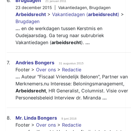
6.
Brugdagen
21 januari 2011
23 december 2015 |
Vakantiedagen
,
Brugdagen
Arbeidsrecht
>
Vakantiedagen (
arbeidsrecht
)
>
Brugdagen
...
en de werkdagen tussen Kerstmis en
Oudejaarsdag. Ga terug naar subrubriek
Vakantiedagen (
arbeidsrecht
).
...
7.
Andries Bongers
31 augustus 2015
Footer >
Over ons
>
Redactie
...
Auteur "Fiscaal Vriendelijk Belonen", Partner van
Merknemers.nu Interesse: Beloningsmanagement,
Arbeidsrecht
, HR Generalist, Columnist. Visie over
Personeelsbeleid Interview dr. Miranda
...
8.
Mr. Linda Bongers
9 juni 2016
Footer >
Over ons
>
Redactie