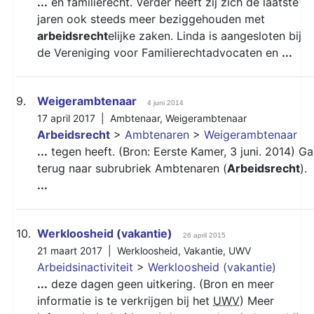
...
en familierecht. Verder heeft zij zich de laatste
jaren ook steeds meer beziggehouden met
arbeidsrecht
elijke zaken. Linda is aangesloten bij
de Vereniging voor Familierechtadvocaten en
...
9.
Weigerambtenaar
4 juni 2014
17 april 2017 |
Ambtenaar
,
Weigerambtenaar
Arbeidsrecht
>
Ambtenaren
>
Weigerambtenaar
...
tegen heeft. (Bron: Eerste Kamer, 3 juni. 2014) Ga
terug naar subrubriek Ambtenaren (
Arbeidsrecht
).
...
10.
Werkloosheid (vakantie)
26 april 2015
21 maart 2017 |
Werkloosheid
,
Vakantie
,
UWV
Arbeidsinactiviteit
>
Werkloosheid (vakantie)
...
deze dagen geen uitkering. (Bron en meer
informatie is te verkrijgen bij het
UWV
) Meer