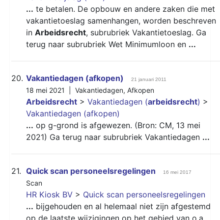
...
te betalen. De opbouw en andere zaken die met
vakantietoeslag samenhangen, worden beschreven
in
Arbeidsrecht
, subrubriek Vakantietoeslag. Ga
terug naar subrubriek Wet Minimumloon en
...
20.
Vakantiedagen (afkopen)
21 januari 2011
18 mei 2021 |
Vakantiedagen
,
Afkopen
Arbeidsrecht
>
Vakantiedagen (
arbeidsrecht
)
>
Vakantiedagen (afkopen)
...
op g-grond is afgewezen. (Bron: CM, 13 mei
2021) Ga terug naar subrubriek Vakantiedagen
...
21.
Quick scan personeelsregelingen
16 mei 2017
Scan
HR Kiosk BV
>
Quick scan personeelsregelingen
...
bijgehouden en al helemaal niet zijn afgestemd
op de laatste wijzigingen op het gebied van o.a.