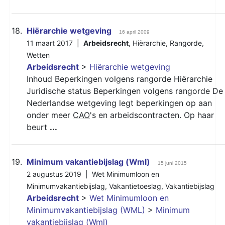
18.
Hiërarchie wetgeving
16 april 2009
11 maart 2017 |
Arbeidsrecht
,
Hiërarchie
,
Rangorde
,
Wetten
Arbeidsrecht
>
Hiërarchie wetgeving
Inhoud Beperkingen volgens rangorde Hiërarchie
Juridische status Beperkingen volgens rangorde De
Nederlandse wetgeving legt beperkingen op aan
onder meer
CAO
's en arbeidscontracten. Op haar
beurt
...
19.
Minimum vakantiebijslag (Wml)
15 juni 2015
2 augustus 2019 |
Wet Minimumloon en
Minimumvakantiebijslag
,
Vakantietoeslag
,
Vakantiebijslag
Arbeidsrecht
>
Wet Minimumloon en
Minimumvakantiebijslag (WML)
>
Minimum
vakantiebijslag (Wml)