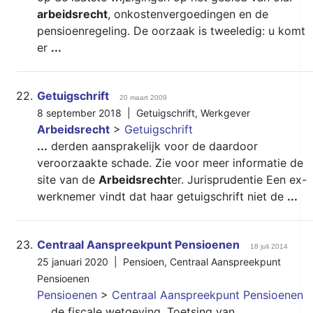
arbeidsrecht
, onkostenvergoedingen en de
pensioenregeling. De oorzaak is tweeledig: u komt
er
...
22.
Getuigschrift
20 maart 2009
8 september 2018 |
Getuigschrift
,
Werkgever
Arbeidsrecht
>
Getuigschrift
...
derden aansprakelijk voor de daardoor
veroorzaakte schade. Zie voor meer informatie de
site van de
Arbeidsrecht
er. Jurisprudentie Een ex-
werknemer vindt dat haar getuigschrift niet de
...
23.
Centraal Aanspreekpunt Pensioenen
18 juli 2014
25 januari 2020 |
Pensioen
,
Centraal Aanspreekpunt
Pensioenen
Pensioenen
>
Centraal Aanspreekpunt Pensioenen
...
de fiscale wetgeving. Toetsing van