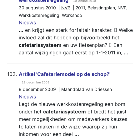
10 januari 2010
30 augustus 2010 |
NVP
|
2011
,
Belastingplan
,
NVP
,
Werkkostenregeling
,
Workshop
Nieuws
...
en krijgt een sterk forfaitair karakter.  Welke
invloed zal dit hebben op bijvoorbeeld het
cafetariasysteem
en uw fietsenplan?  Een
aantal wijzigingen gaat eerst op 1-1-2011 in,
...
102.
Artikel 'Cafetariemodel op de schop?'
12 december 2009
8 december 2009 | Maandblad van Driessen
Nieuws
Legt de nieuwe werkkostenregeling een bom
onder het
cafetariasysteem
of biedt het juist
meer mogelijkheden om medewerkers keuzes
te laten maken in de wijze waarop zij hun
inkomen voor een deel
...