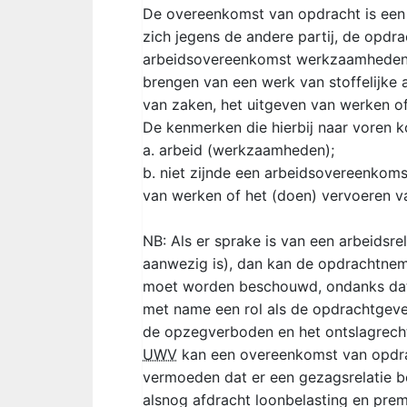
De overeenkomst van opdracht is een 
zich jegens de andere partij, de opdr
arbeidsovereenkomst werkzaamheden te
brengen van een werk van stoffelijke 
van zaken, het uitgeven van werken o
De kenmerken die hierbij naar voren k
a. arbeid (werkzaamheden);
b. niet zijnde een arbeidsovereenkom
van werken of het (doen) vervoeren v
NB: Als er sprake is van een arbeidsr
aanwezig is), dan kan de opdrachtnem
moet worden beschouwd, ondanks dat 
met name een rol als de opdrachtgever
de opzegverboden en het ontslagrecht
UWV
kan een overeenkomst van opdrach
vermoeden dat er een gezagsrelatie be
alsnog afdracht loonbelasting en pre