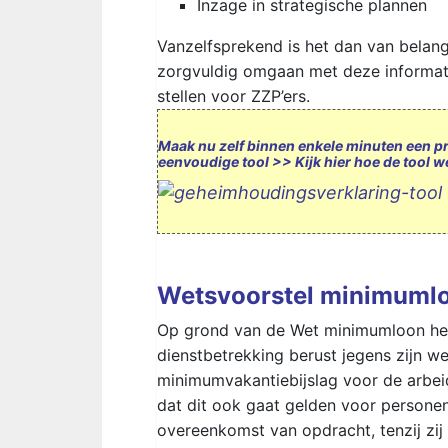
Inzage in strategische plannen
Vanzelfsprekend is het dan van belan
zorgvuldig omgaan met deze informat
stellen voor ZZP’ers.
Maak nu zelf binnen enkele minuten een p
eenvoudige tool
>>
Kijk hier hoe de tool w
Wetsvoorstel minimumlo
Op grond van de Wet minimumloon hee
dienstbetrekking berust jegens zijn 
minimumvakantiebijslag voor de arbeid 
dat dit ook gaat gelden voor personen
overeenkomst van opdracht, tenzij zij 