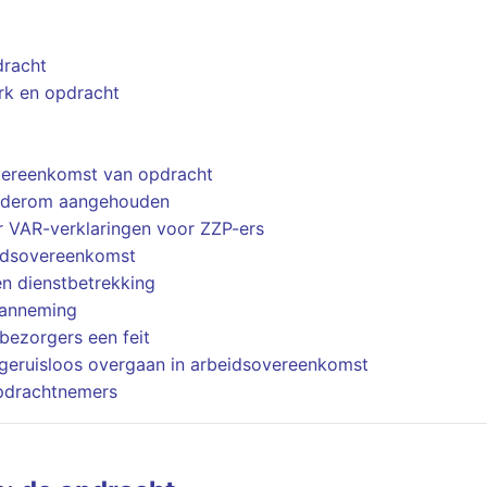
dracht
rk en opdracht
vereenkomst van opdracht
wederom aangehouden
 VAR-verklaringen voor ZZP-ers
eidsovereenkomst
n dienstbetrekking
aanneming
bezorgers een feit
geruisloos overgaan in arbeidsovereenkomst
pdrachtnemers