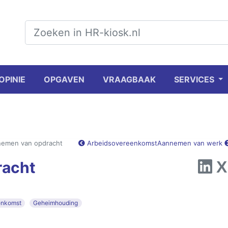
OPINIE
OPGAVEN
VRAAGBAAK
SERVICES
emen van opdracht
Arbeidsovereenkomst
Aannemen van werk
racht
enkomst
Geheimhouding