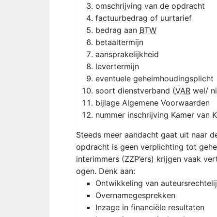
omschrijving van de opdracht
factuurbedrag of uurtarief
bedrag aan
BTW
betaaltermijn
aansprakelijkheid
levertermijn
eventuele geheimhoudingsplicht
soort dienstverband (
VAR
wel/ ni
bijlage Algemene Voorwaarden
nummer inschrijving Kamer van 
Steeds meer aandacht gaat uit naar d
opdracht is geen verplichting tot ge
interimmers (ZZP’ers) krijgen vaak ve
ogen. Denk aan:
Ontwikkeling van auteursrechtel
Overnamegesprekken
Inzage in financiële resultaten