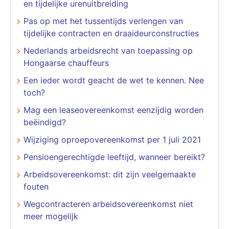
en tijdelijke urenuitbreiding
Pas op met het tussentijds verlengen van
tijdelijke contracten en draaideurconstructies
Nederlands arbeidsrecht van toepassing op
Hongaarse chauffeurs
Een ieder wordt geacht de wet te kennen. Nee
toch?
Mag een leaseovereenkomst eenzijdig worden
beëindigd?
Wijziging oproepovereenkomst per 1 juli 2021
Pensioengerechtigde leeftijd, wanneer bereikt?
​​​​​​​Arbeidsovereenkomst: dit zijn veelgemaakte
fouten
Wegcontracteren arbeidsovereenkomst niet
meer mogelijk