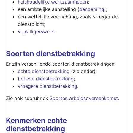
huishoudelijke werkzaamheden
;
een ambtelijke aanstelling (
benoeming
);
een wettelijke verplichting, zoals vroeger de
dienstplicht;
vrijwilligerswerk
.
Soorten dienstbetrekking
Er zijn verschillende soorten dienstbetrekkingen:
echte dienstbetrekking
(zie onder);
fictieve dienstbetrekking
;
vroegere dienstbetrekking
.
Zie ook subrubriek
Soorten arbeidsovereenkomst
.
Kenmerken echte
dienstbetrekking