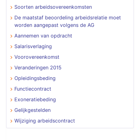
Soorten arbeidsovereenkomsten
De maatstaf beoordeling arbeidsrelatie moet
worden aangepast volgens de AG
Aannemen van opdracht
Salarisverlaging
Voorovereenkomst
Veranderingen 2015
Opleidingsbeding
Functiecontract
Exoneratiebeding
Gelijkgestelden
Wijziging arbeidscontract