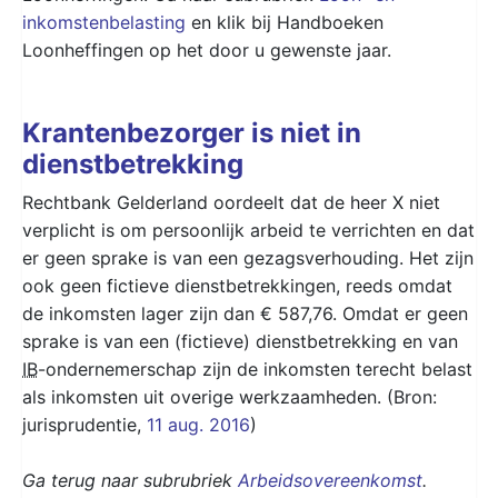
inkomstenbelasting
en klik bij Handboeken
Loonheffingen op het door u gewenste jaar.
Krantenbezorger is niet in
dienstbetrekking
Rechtbank Gelderland oordeelt dat de heer X niet
verplicht is om persoonlijk arbeid te verrichten en dat
er geen sprake is van een gezagsverhouding. Het zijn
ook geen fictieve dienstbetrekkingen, reeds omdat
de inkomsten lager zijn dan € 587,76. Omdat er geen
sprake is van een (fictieve) dienstbetrekking en van
IB
-ondernemerschap zijn de inkomsten terecht belast
als inkomsten uit overige werkzaamheden. (Bron:
jurisprudentie,
11 aug. 2016
)
Ga terug naar subrubriek
Arbeidsovereenkomst
.