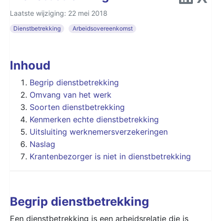
Laatste wijziging: 22 mei 2018
Dienstbetrekking
Arbeidsovereenkomst
Inhoud
Begrip dienstbetrekking
Omvang van het werk
Soorten dienstbetrekking
Kenmerken echte dienstbetrekking
Uitsluiting werknemersverzekeringen
Naslag
Krantenbezorger is niet in dienstbetrekking
Begrip dienstbetrekking
Een dienstbetrekking is een arbeidsrelatie die is