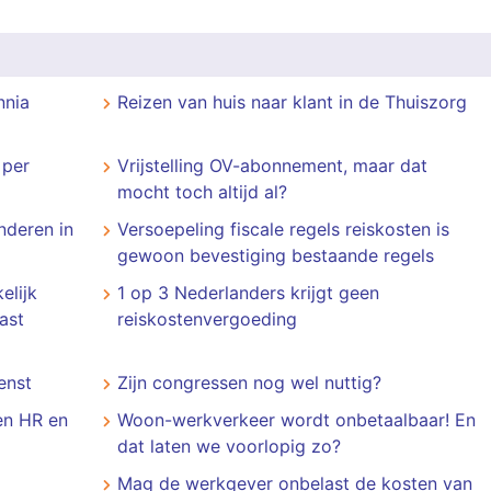
nnia
Reizen van huis naar klant in de Thuiszorg
 per
Vrijstelling OV-abonnement, maar dat
mocht toch altijd al?
nderen in
Versoepeling fiscale regels reiskosten is
gewoon bevestiging bestaande regels
elijk
1 op 3 Nederlanders krijgt geen
ast
reiskostenvergoeding
enst
Zijn congressen nog wel nuttig?
sen HR en
Woon-werkverkeer wordt onbetaalbaar! En
dat laten we voorlopig zo?
Mag de werkgever onbelast de kosten van