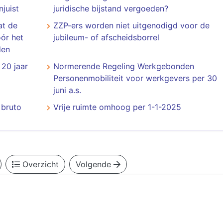
njuist
juridische bijstand vergoeden?
at de
​​​​​​​ZZP-ers worden niet uitgenodigd voor de
óór het
jubileum- of afscheidsborrel
den
20 jaar
Normerende Regeling Werkgebonden
Personenmobiliteit voor werkgevers per 30
juni a.s.
 bruto
Vrije ruimte omhoog per 1-1-2025
Overzicht
Volgende