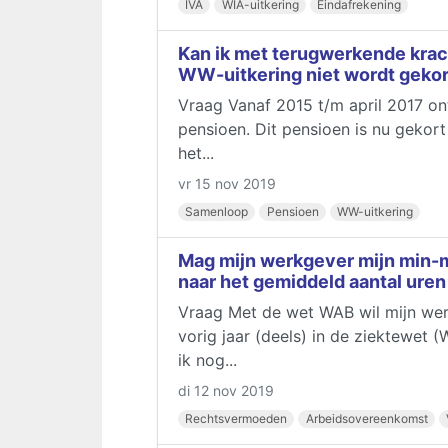
IVA
WIA-uitkering
Eindafrekening
Kan ik met terugwerkende krac
WW-uitkering niet wordt gekor
Vraag Vanaf 2015 t/m april 2017 on
pensioen. Dit pensioen is nu gekort
het...
vr 15 nov 2019
Samenloop
Pensioen
WW-uitkering
Mag mijn werkgever mijn min-m
naar het gemiddeld aantal uren
Vraag Met de wet WAB wil mijn werk
vorig jaar (deels) in de ziektewe
ik nog...
di 12 nov 2019
Rechtsvermoeden
Arbeidsovereenkomst