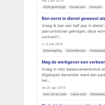
ma 3 jun 2019
AOW-gerechtigd
Fiscaal loon
Overuren
Ben eerst in dienst geweest al
Vraag Ik ben een half jaar in diens
jaarcontracten gekregen, deze wordt
contract?...
vr 3 mei 2019
Ketenregeling
Uitzendbureau
Onbepaalde 
Mag de werkgever een verkeers
Vraag In mijn leaseovereenkomst en
Afgelopen december werd een parke
het...
do 25 apr 2019
Auto van de zaak
Lease-auto
Verkeersbo