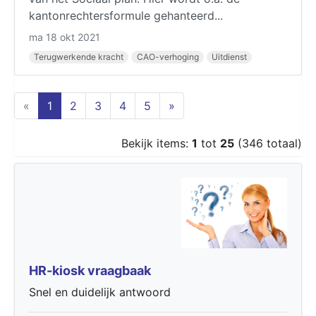
kantonrechtersformule gehanteerd...
ma 18 okt 2021
Terugwerkende kracht
CAO-verhoging
Uitdienst
(current)
«
1
2
3
4
5
»
Bekijk items:
1
tot
25
(346 totaal)
HR-kiosk vraagbaak
Snel en duidelijk antwoord