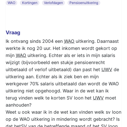
WAO
Kortingen
Verlofdagen
Pensioenuitkering
Vraag
Ik ontvang sinds 2004 een
WAO
uitkering. Daarnaast
werkte ik nog 20 uur. Het inkomen wordt gekort op
mijn
WAO
uitkering. Echter als er iets in mijn salaris
wijzigt (bijvoorbeeld een stukje pensioenrecht
uitbetaald of verlof uitbetaald) dan past het
UWV
de
uitkering aan. Echter als ik ziek ben en mijn
werkgever 70% salaris uitbetaald dan wordt de WAO
uitkering niet opgehoogd. Waar in de wet kan ik
terug vinden welk te korten SV loon het
UWV
moet
aanhouden?
Weet u ook waar ik in de wet kan vinden welk sv loon
op de WAO uitkering in mindering wordt gebracht? Is
dat hetSV van de betreffende maand of het SV loon