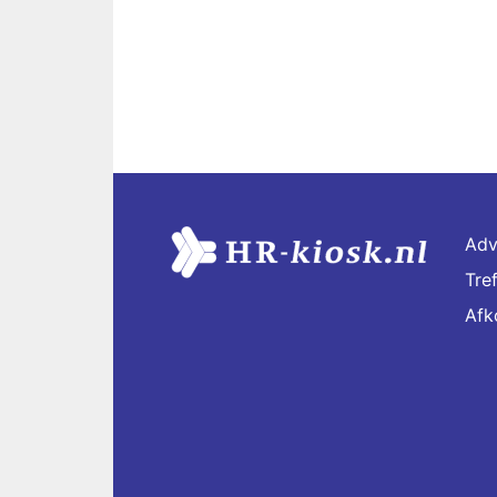
Adv
Tre
Afk