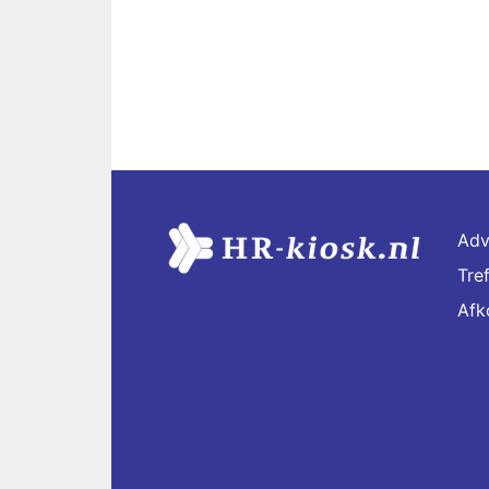
Adv
Tre
Afk