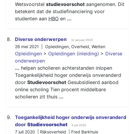
Wetsvoorstel
studievoorschot
aangenomen. Dit
betekent dat de studiefinanciering voor
studenten aan
HBO
en
...
8.
Diverse onderwerpen
11 januari 2016
26 mei 2021 |
Opleidingen
,
Overheid
,
Wetten
Opleidingen
>
Opleidingen (inleiding)
>
Diverse
onderwerpen
...
helpen scholieren achterstanden inlopen
Toegankelijkheid hoger onderwijs onveranderd
door
Studievoorschot
Gesubsidieerd aanbod
online scholing Tien procent middelbare
scholieren zit thuis
...
9.
Toegankelijkheid hoger onderwijs onveranderd
door
Studievoorschot
4 juli 2020
7 juli 2020 | Rijksoverheid | Fred Barkhuis