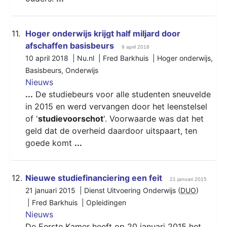
11.
Hoger onderwijs krijgt half miljard door
afschaffen basisbeurs
9 april 2018
10 april 2018 | Nu.nl | Fred Barkhuis |
Hoger onderwijs
,
Basisbeurs
,
Onderwijs
Nieuws
...
De studiebeurs voor alle studenten sneuvelde
in 2015 en werd vervangen door het leenstelsel
of '
studievoorschot
'. Voorwaarde was dat het
geld dat de overheid daardoor uitspaart, ten
goede komt
...
12.
Nieuwe studiefinanciering een feit
21 januari 2015
21 januari 2015 | Dienst Uitvoering Onderwijs (
DUO
)
| Fred Barkhuis |
Opleidingen
Nieuws
De Eerste Kamer heeft op 20 januari 2015 het