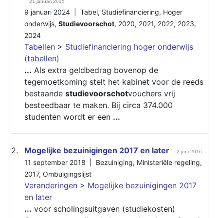
21 januari 2015
9 januari 2024 |
Tabel
,
Studiefinanciering
,
Hoger
onderwijs
,
Studievoorschot
,
2020
,
2021
,
2022
,
2023
,
2024
Tabellen
>
Studiefinanciering hoger onderwijs
(tabellen)
...
Als extra geldbedrag bovenop de
tegemoetkoming stelt het kabinet voor de reeds
bestaande
studievoorschot
vouchers vrij
besteedbaar te maken. Bij circa 374.000
studenten wordt er een
...
2.
Mogelijke bezuinigingen 2017 en later
2 juni 2016
11 september 2018 |
Bezuiniging
,
Ministeriële regeling
,
2017
,
Ombuigingslijst
Veranderingen
>
Mogelijke bezuinigingen 2017
en later
...
voor scholingsuitgaven (studiekosten)