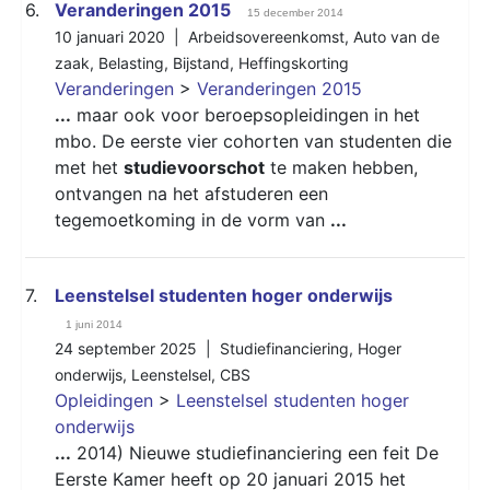
6.
Veranderingen 2015
15 december 2014
10 januari 2020 |
Arbeidsovereenkomst
,
Auto van de
zaak
,
Belasting
,
Bijstand
,
Heffingskorting
Veranderingen
>
Veranderingen 2015
...
maar ook voor beroepsopleidingen in het
mbo. De eerste vier cohorten van studenten die
met het
studievoorschot
te maken hebben,
ontvangen na het afstuderen een
tegemoetkoming in de vorm van
...
7.
Leenstelsel studenten hoger onderwijs
1 juni 2014
24 september 2025 |
Studiefinanciering
,
Hoger
onderwijs
,
Leenstelsel
,
CBS
Opleidingen
>
Leenstelsel studenten hoger
onderwijs
...
2014) Nieuwe studiefinanciering een feit De
Eerste Kamer heeft op 20 januari 2015 het