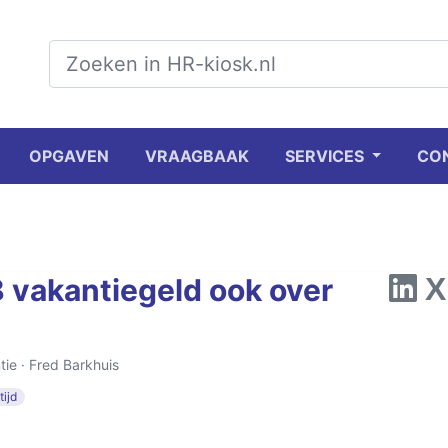
OPGAVEN
VRAAGBAAK
SERVICES
CO
8 vakantiegeld ook over
tie ·
Fred Barkhuis
tijd