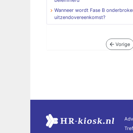
belemmerd
Wanneer wordt Fase B onderbroken
uitzendovereenkomst?
Vorige
Adv
Tre