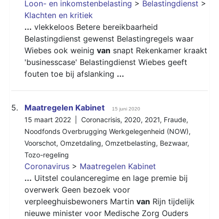
Loon- en inkomstenbelasting
>
Belastingdienst
>
Klachten en kritiek
...
vlekkeloos Betere bereikbaarheid
Belastingdienst gewenst Belastingregels waar
Wiebes ook weinig
van
snapt Rekenkamer kraakt
'businesscase' Belastingdienst Wiebes geeft
fouten toe bij afslanking
...
5.
Maatregelen Kabinet
15 juni 2020
15 maart 2022 |
Coronacrisis
,
2020
,
2021
,
Fraude
,
Noodfonds Overbrugging Werkgelegenheid (NOW)
,
Voorschot
,
Omzetdaling
,
Omzetbelasting
,
Bezwaar
,
Tozo-regeling
Coronavirus
>
Maatregelen Kabinet
...
Uitstel coulanceregime en lage premie bij
overwerk Geen bezoek voor
verpleeghuisbewoners Martin
van
Rijn tijdelijk
nieuwe minister voor Medische Zorg Ouders