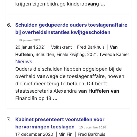
krijgen eigen bijdrage kinderop
van
g
...
6.
Schulden gedupeerde ouders toeslagenaffaire
bij overheidsinstanties kwijtgescholden
19 januari 2021
20 januari 2021 | Volkskrant | Fred Barkhuis |
Van
Huffelen
,
Schulden
,
Finale kwijting
,
2021
,
Tweede Kamer
Nieuws
Ouders die schulden hebben opgelopen bij de
overheid
van
wege de toeslagenaffaire, hoeven
die niet meer terug te betalen. Dit heeft
staatssecretaris Alexandra
van
Huffelen
van
Financiën op 18
...
7.
Kabinet presenteert voorstellen voor
hervormingen toeslagen
15 december 2020
17 december 2020 | Min Fin | Fred Barkhuis