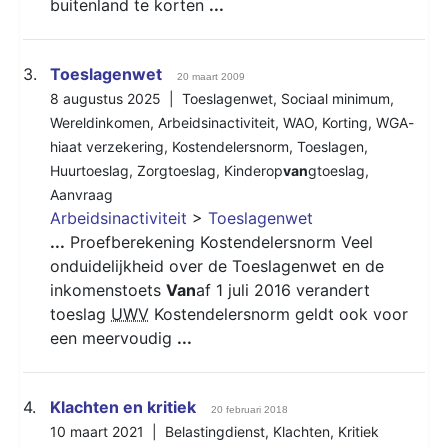
buitenland te korten
...
3.
Toeslagenwet
20 maart 2009
8 augustus 2025 |
Toeslagenwet
,
Sociaal minimum
,
Wereldinkomen
,
Arbeidsinactiviteit
,
WAO
,
Korting
,
WGA-
hiaat verzekering
,
Kostendelersnorm
,
Toeslagen
,
Huurtoeslag
,
Zorgtoeslag
,
Kinderop
van
gtoeslag
,
Aanvraag
Arbeidsinactiviteit
>
Toeslagenwet
...
Proefberekening Kostendelersnorm Veel
onduidelijkheid over de Toeslagenwet en de
inkomenstoets
Van
af 1 juli 2016 verandert
toeslag
UWV
Kostendelersnorm geldt ook voor
een meervoudig
...
4.
Klachten en kritiek
20 februari 2018
10 maart 2021 |
Belastingdienst
,
Klachten
,
Kritiek