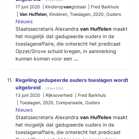
17 juni 2020 | Kinderop
van
gtotaal | Fred Barkhuis
|
Van
Huffelen
,
Kinderen
,
Toeslagen
,
2020
,
Ouders
Nieuws
Staatssecretaris Alexandra
van
Huffelen
maakt
het mogelijk dat gedupeerde ouders in de
toeslagenaffaire, die onterecht het predicaat
Opzet/Grove schuld kregen, in aanmerking
kunnen komen voor een
...
11.
Regeling gedupeerde ouders toeslagen wordt
uitgebreid
13 juni 2020
13 juni 2020 | Rijksoverheid | Fred Barkhuis
|
Toeslagen
,
2020
,
Compensatie
,
Ouders
Nieuws
Staatssecretaris Alexandra
van
Huffelen
maakt
het mogelijk dat gedupeerde ouders in de
toeslagenaffaire, die onterecht het predicaat