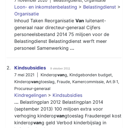
7 november 2020 |
Belastingdienst
,
Organisatie
Loon- en inkomstenbelasting
>
Belastingdienst
>
Organisatie
Inhoud Taken Reorganisatie
Van
luitenant-
generaal naar directeur-generaal Cijfers
personeelsbestand 2014 75 miljoen voor de
Belastingdienst Belastingdienst werft meer
personeel Samenwerking
...
2.
Kindsubsidies
9 oktober 2011
7 mei 2021 |
Kinderop
van
g
,
Kindgebonden budget
,
Kinderop
van
gtoeslag
,
Fraude
,
Kamercommissie
,
Art.9:1
,
Procureur-generaal
Kindregelingen
>
Kindsubsidies
...
Belastingplan 2012 Belastingplan 2014
(september 2013) 100 miljoen extra voor
verhoging kinderop
van
gtoeslag Frauderegel kost
kinderop
van
g geld Verbod kinderbijslag in