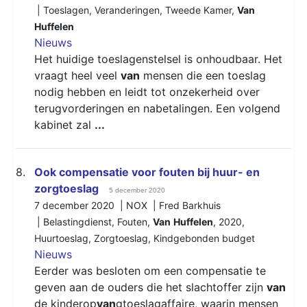
|
Toeslagen
,
Veranderingen
,
Tweede Kamer
,
Van
Huffelen
Nieuws
Het huidige toeslagenstelsel is onhoudbaar. Het
vraagt heel veel
van
mensen die een toeslag
nodig hebben en leidt tot onzekerheid over
terugvorderingen en nabetalingen. Een volgend
kabinet zal
...
8.
Ook compensatie voor fouten bij huur- en
zorgtoeslag
5 december 2020
7 december 2020 | NOX | Fred Barkhuis
|
Belastingdienst
,
Fouten
,
Van
Huffelen
,
2020
,
Huurtoeslag
,
Zorgtoeslag
,
Kindgebonden budget
Nieuws
Eerder was besloten om een compensatie te
geven aan de ouders die het slachtoffer zijn
van
de kinderop
van
gtoeslagaffaire, waarin mensen