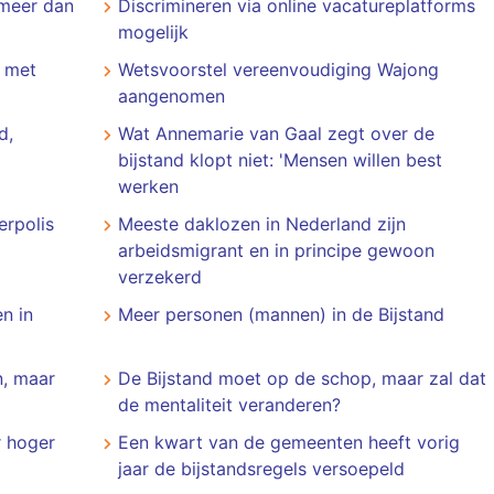
 meer dan
Discrimineren via online vacatureplatforms
mogelijk
d met
Wetsvoorstel vereenvoudiging Wajong
aangenomen
d,
Wat Annemarie van Gaal zegt over de
bijstand klopt niet: 'Mensen willen best
werken
erpolis
Meeste daklozen in Nederland zijn
arbeidsmigrant en in principe gewoon
verzekerd
n in
Meer personen (mannen) in de Bijstand
n, maar
De Bijstand moet op de schop, maar zal dat
de mentaliteit veranderen?
r hoger
Een kwart van de gemeenten heeft vorig
jaar de bijstandsregels versoepeld