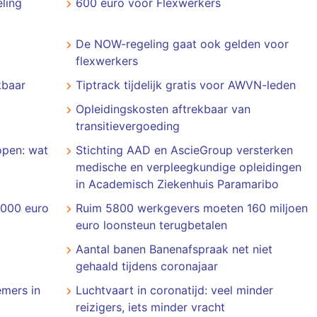
eling
600 euro voor Flexwerkers
De NOW-regeling gaat ook gelden voor
flexwerkers
kbaar
Tiptrack tijdelijk gratis voor AWVN-leden
Opleidingskosten aftrekbaar van
transitievergoeding
rkopen: wat
Stichting AAD en AscieGroup versterken
medische en verpleegkundige opleidingen
in Academisch Ziekenhuis Paramaribo
.000 euro
Ruim 5800 werkgevers moeten 160 miljoen
euro loonsteun terugbetalen
Aantal banen Banenafspraak net niet
gehaald tijdens coronajaar
mers in
Luchtvaart in coronatijd: veel minder
reizigers, iets minder vracht