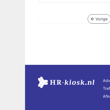
Vorige
Adv
Tre
Afk