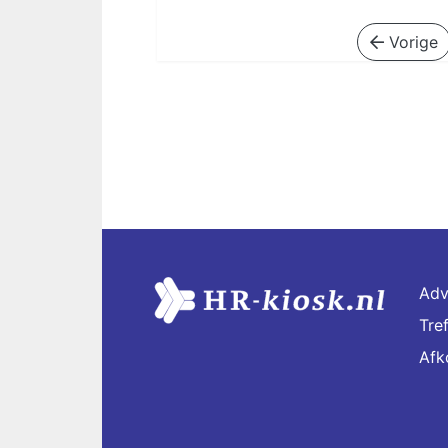
Vorige
Adv
Tre
Afk