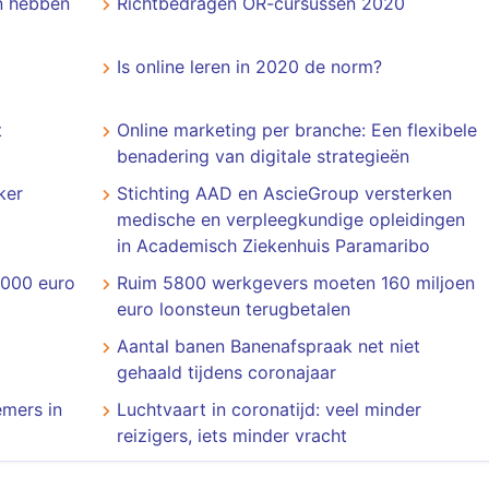
n hebben
Richtbedragen OR-cursussen 2020
Is online leren in 2020 de norm?
t
Online marketing per branche: Een flexibele
benadering van digitale strategieën
ker
Stichting AAD en AscieGroup versterken
medische en verpleegkundige opleidingen
in Academisch Ziekenhuis Paramaribo
.000 euro
Ruim 5800 werkgevers moeten 160 miljoen
euro loonsteun terugbetalen
Aantal banen Banenafspraak net niet
gehaald tijdens coronajaar
mers in
Luchtvaart in coronatijd: veel minder
reizigers, iets minder vracht