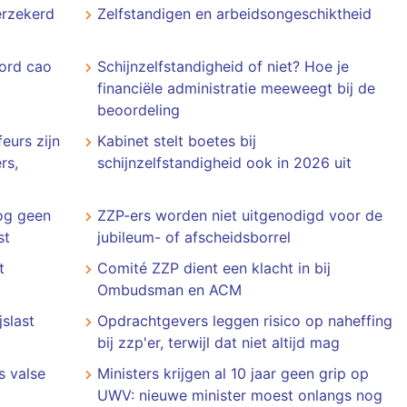
verzekerd
Zelfstandigen en arbeidsongeschiktheid
ord cao
Schijnzelfstandigheid of niet? Hoe je
financiële administratie meeweegt bij de
beoordeling
eurs zijn
Kabinet stelt boetes bij
rs,
schijnzelfstandigheid ook in 2026 uit
nog geen
​​​​​​​ZZP-ers worden niet uitgenodigd voor de
st
jubileum- of afscheidsborrel
t
Comité ZZP dient een klacht in bij
Ombudsman en ACM
jslast
Opdrachtgevers leggen risico op naheffing
bij zzp'er, terwijl dat niet altijd mag
s valse
Ministers krijgen al 10 jaar geen grip op
UWV: nieuwe minister moest onlangs nog