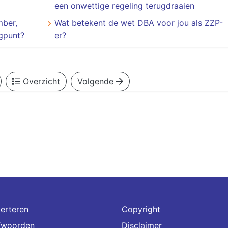
een onwettige regeling terugdraaien
mber,
Wat betekent de wet DBA voor jou als ZZP-
agpunt?
er?
Overzicht
Volgende
erteren
Copyright
fwoorden
Disclaimer