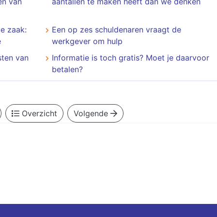
en van
aantallen te maken heeft dan we denken
de zaak:
Een op zes schuldenaren vraagt de
e
werkgever om hulp
sten van
Informatie is toch gratis? Moet je daarvoor
betalen?
Overzicht
Volgende