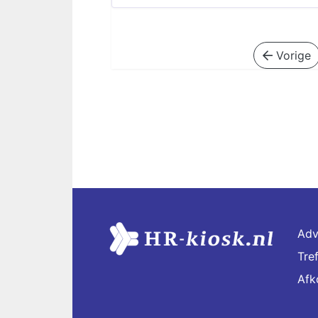
Vorige
Adv
Tre
Afk