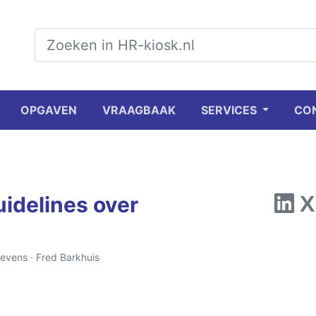
OPGAVEN
VRAAGBAAK
SERVICES
CO
idelines over
gevens ·
Fred Barkhuis