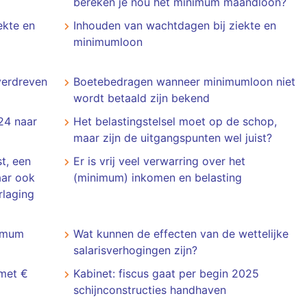
bereken je nou het minimum maandloon?
ekte en
Inhouden van wachtdagen bij ziekte en
minimumloon
verdreven
Boetebedragen wanneer minimumloon niet
wordt betaald zijn bekend
024 naar
Het belastingstelsel moet op de schop,
maar zijn de uitgangspunten wel juist?
t, een
Er is vrij veel verwarring over het
aar ook
(minimum) inkomen en belasting
rlaging
nimum
Wat kunnen de effecten van de wettelijke
salarisverhogingen zijn?
 met €
Kabinet: fiscus gaat per begin 2025
schijnconstructies handhaven