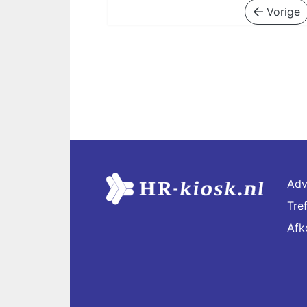
Vorige
Adv
Tre
Afk