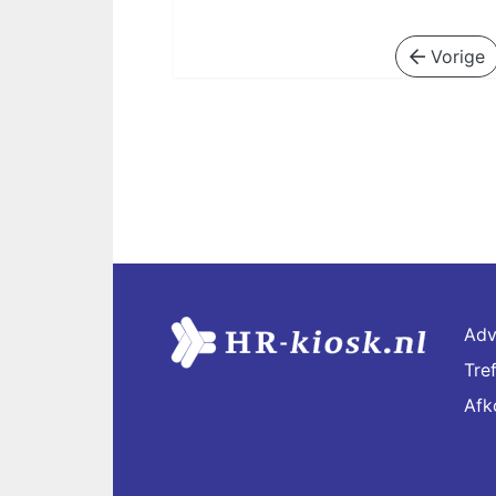
Vorige
Adv
Tre
Afk