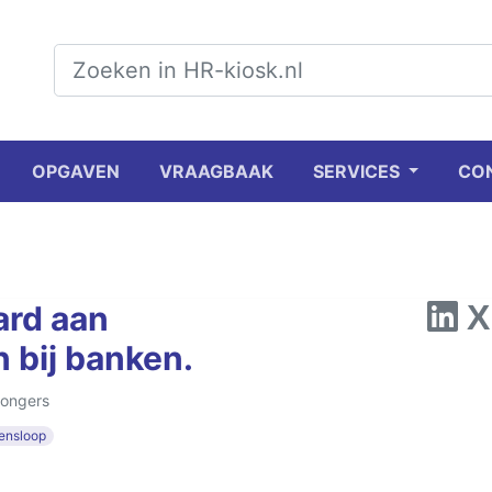
OPGAVEN
VRAAGBAAK
SERVICES
CO
ard aan
 bij banken.
Bongers
ensloop