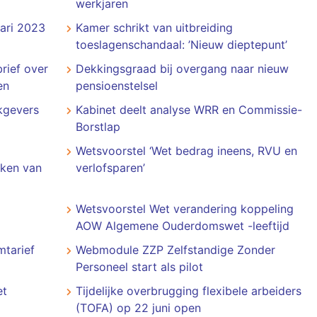
werkjaren
uari 2023
Kamer schrikt van uitbreiding
toeslagenschandaal: ’Nieuw dieptepunt’
rief over
Dekkingsgraad bij overgang naar nieuw
en
pensioenstelsel
kgevers
Kabinet deelt analyse WRR en Commissie-
Borstlap
Wetsvoorstel ‘Wet bedrag ineens, RVU en
eken van
verlofsparen’
Wetsvoorstel Wet verandering koppeling
AOW Algemene Ouderdomswet -leeftijd
mtarief
Webmodule ZZP Zelfstandige Zonder
Personeel start als pilot
et
Tijdelijke overbrugging flexibele arbeiders
(TOFA) op 22 juni open