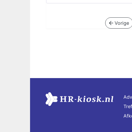
Vorige
Adv
Tre
Afk