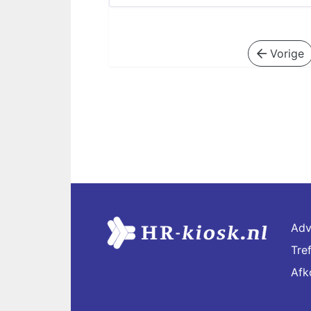
Vorige
Adv
Tre
Afk