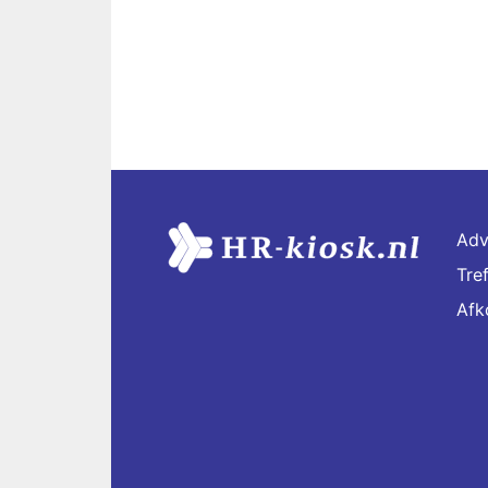
Adv
Tre
Afk