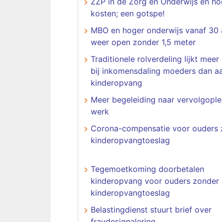
ZZP in de Zorg en Onderwijs en h
kosten; een gotspe!
MBO en hoger onderwijs vanaf 30 
weer open zonder 1,5 meter
Traditionele rolverdeling lijkt mee
bij inkomensdaling moeders dan 
kinderopvang
Meer begeleiding naar vervolgople
werk
Corona-compensatie voor ouders 
kinderopvangtoeslag
Tegemoetkoming doorbetalen
kinderopvang voor ouders zonder
kinderopvangtoeslag
Belastingdienst stuurt brief over
fraudesignalering