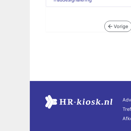
Vorige
Adv
Tre
Afk