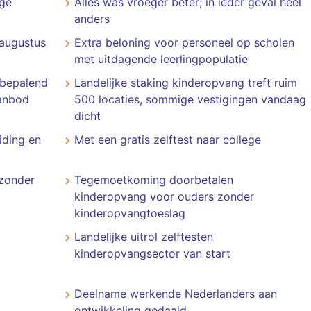
oge
Alles was vroeger beter; in ieder geval heel
anders
augustus
Extra beloning voor personeel op scholen
met uitdagende leerlingpopulatie
r bepalend
Landelijke staking kinderopvang treft ruim
aanbod
500 locaties, sommige vestigingen vandaag
dicht
iding en
Met een gratis zelftest naar college
zonder
Tegemoetkoming doorbetalen
kinderopvang voor ouders zonder
kinderopvangtoeslag
Landelijke uitrol zelftesten
kinderopvangsector van start
Deelname werkende Nederlanders aan
ontwikkeling gedaald