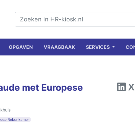
OPGAVEN
VRAAGBAAK
SERVICES
CO
raude met Europese
rkhuis
pese Rekenkamer