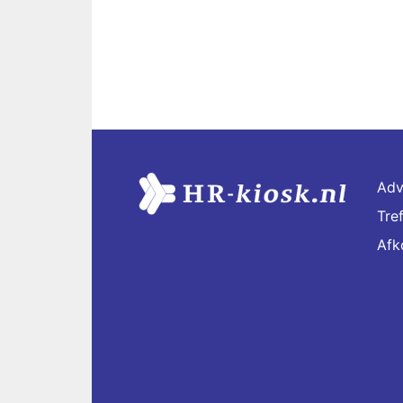
Adv
Tre
Afk