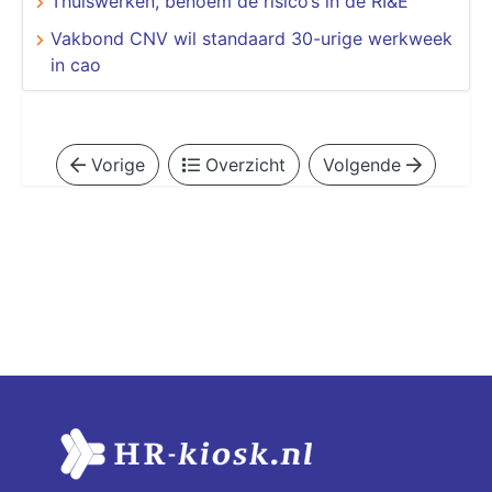
Thuiswerken, benoem de risico’s in de RI&E
Vakbond CNV wil standaard 30-urige werkweek
in cao
Vorige
Overzicht
Volgende