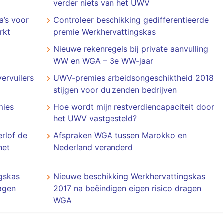
verder niets van het UWV
a’s voor
Controleer beschikking gedifferentieerde
rkt
premie Werkhervattingskas
Nieuwe rekenregels bij private aanvulling
WW en WGA – 3e WW-jaar
ervuilers
UWV-premies arbeidsongeschiktheid 2018
stijgen voor duizenden bedrijven
mies
Hoe wordt mijn restverdiencapaciteit door
het UWV vastgesteld?
rlof de
Afspraken WGA tussen Marokko en
het
Nederland veranderd
gskas
Nieuwe beschikking Werkhervattingskas
ragen
2017 na beëindigen eigen risico dragen
WGA