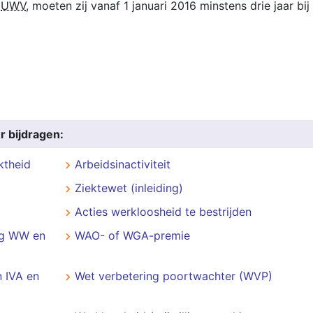
t
UWV
, moeten zij vanaf 1 januari 2016 minstens drie jaar bij
r bijdragen:
ktheid
Arbeidsinactiviteit
Ziektewet (inleiding)
Acties werkloosheid te bestrijden
ng WW en
WAO- of WGA-premie
n IVA en
Wet verbetering poortwachter (WVP)