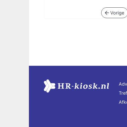
Vorige
Adv
Tre
Afk