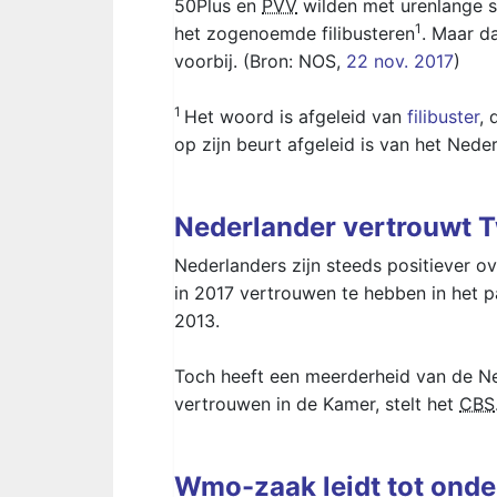
50Plus en
PVV
wilden met urenlange s
1
het zogenoemde filibusteren
. Maar da
voorbij. (Bron: NOS,
22 nov. 2017
)
1
Het woord is afgeleid van
filibuster
, 
op zijn beurt afgeleid is van het Ned
Nederlander vertrouwt 
Nederlanders zijn steeds positiever 
in 2017 vertrouwen te hebben in het pa
2013.
Toch heeft een meerderheid van de Ned
vertrouwen in de Kamer, stelt het
CBS
Wmo-zaak leidt tot onde