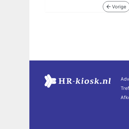
Vorige
Adv
Tre
Afk