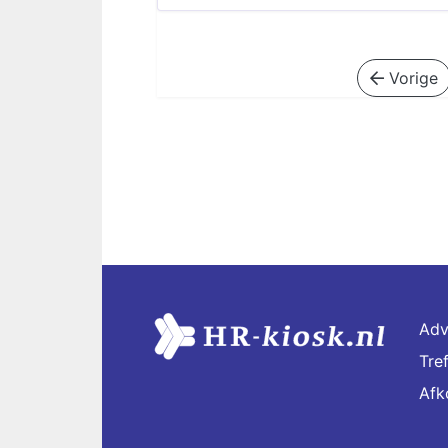
Vorige
Adv
Tre
Afk