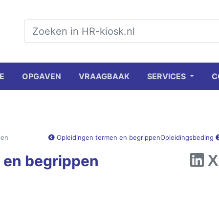
E
OPGAVEN
VRAAGBAAK
SERVICES
C
pen
Opleidingen termen en begrippen
Opleidingsbeding
 en begrippen