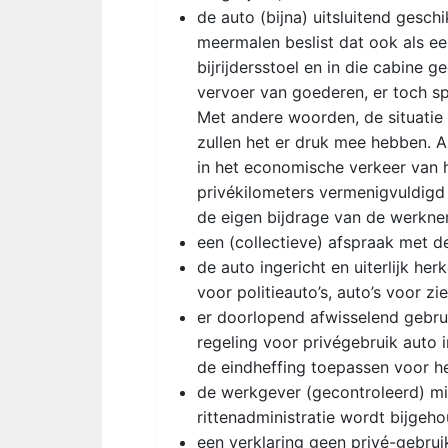
de auto (bijna) uitsluitend gesc
meermalen beslist dat ook als ee
bijrijdersstoel en in die cabine 
vervoer van goederen, er toch sp
Met andere woorden, de situatie
zullen het er druk mee hebben. A
in het economische verkeer van h
privékilometers vermenigvuldigd
de eigen bijdrage van de werkne
een (collectieve) afspraak met d
de auto ingericht en uiterlijk he
voor politieauto’s, auto’s voor z
er doorlopend afwisselend gebrui
regeling voor privégebruik auto 
de eindheffing toepassen voor he
de werkgever (gecontroleerd) min
rittenadministratie wordt bijgeho
een verklaring geen privé-gebrui