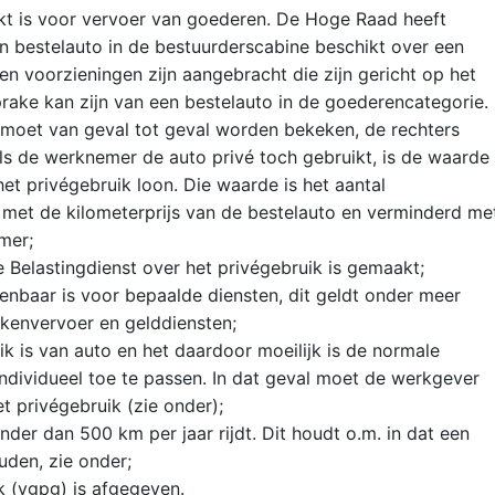
hikt is voor vervoer van goederen. De Hoge Raad heeft
n bestelauto in de bestuurderscabine beschikt over een
geen voorzieningen zijn aangebracht die zijn gericht op het
rake kan zijn van een bestelauto in de goederencategorie.
 moet van geval tot geval worden bekeken, de rechters
ls de werknemer de auto privé toch gebruikt, is de waarde
et privégebruik loon. Die waarde is het aantal
 met de kilometerprijs van de bestelauto en verminderd me
mer;
e Belastingdienst over het privégebruik is gemaakt;
rkenbaar is voor bepaalde diensten, dit geldt onder meer
iekenvervoer en gelddiensten;
k is van auto en het daardoor moeilijk is de normale
individueel toe te passen. In dat geval moet de werkgever
t privégebruik (zie onder);
der dan 500 km per jaar rijdt. Dit houdt o.m. in dat een
uden, zie onder;
k (vgpg) is afgegeven.