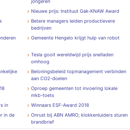
jongeren
Nieuwe prijs: Instituut Gak-KNAW Award
k
Betere managers leiden productievere
bedrijven
enderen
Gemeente Hengelo krijgt hulp van robot
Tesla gooit wereldwijd prijs snelladen
omhoog
nkelijke
Beloningsbeleid topmanagement verbinden
aan CO2-doelen
018
Oproep gemeenten tot invoering lokale
mkb-toets
s in
Winnaars ESF-Award 2018
r in de
Onrust bij ABN AMRO; klokkenluiders sturen
brandbrief