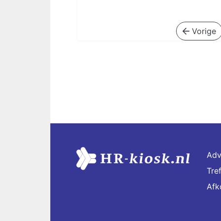
Vorige
Adv
Tre
Afk