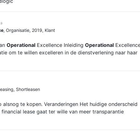
dlogic
19
ce
,
Organisatie
,
2019
,
Klant
van
Operational
Excellence Inleiding
Operational
Excellenc
tie om te willen excelleren in de dienstverlening naar haar
easing
,
Shortleasen
 alsnog te kopen. Veranderingen Het huidige onderscheid
financial lease gaat ter wille van meer transparantie