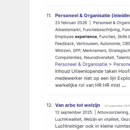
11.
Personeel & Organisatie (inleidi
23 februari 2026 |
Personeel & Organi
Arbeidsmarkt
,
Functiebeschrijving
,
Func
Employee
experience
,
Functies
,
Skills
Feedback
,
Vertrouwen
,
Autonomie
,
CB
Wintzen
,
SPP
,
Merknemers
,
Strategisc
Competenties
,
Neurodiversiteit
,
Talent
Personeel & Organisatie
>
Persone
Inhoud Uiteenlopende taken Hoo
medewerker niet op een lijn Expl
werkelijke rol van HR HR mist
...
12.
Van arbo tot welzijn
12 september 202
12 september 2025 |
Arbovoorziening
Luchtkwaliteit
,
Welzijn en vitaliteit
,
Gezo
Luchtreiniger ook in kleine ruim