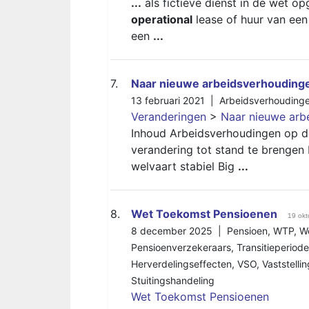
...
als fictieve dienst in de wet o
operational
lease of huur van een
een
...
7.
Naar nieuwe arbeidsverhouding
13 februari 2021 |
Arbeidsverhouding
Veranderingen
>
Naar nieuwe arb
Inhoud Arbeidsverhoudingen op d
verandering tot stand te brengen 
welvaart stabiel Big
...
8.
Wet Toekomst Pensioenen
19 okt
8 december 2025 |
Pensioen
,
WTP
,
W
Pensioenverzekeraars
,
Transitieperiode
Herverdelingseffecten
,
VSO
,
Vaststell
Stuitingshandeling
Wet Toekomst Pensioenen