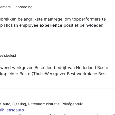
nemers
,
Onboarding
esprekken belangrijkste maatregel om topperformers te
pp HR kan employee
experience
positief beïnvloeden
eelsbeleid
uwend werkgeven Beste leerbedrijf van Nederland Beste
ijkopleider Beste (Thuis)Werkgever Best workplace Best
e-auto
,
Bijtelling
,
Rittenadministratie
,
Privégebruik
ik leaseauto