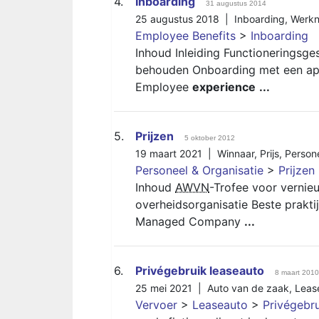
4.
Inboarding
31 augustus 2014
25 augustus 2018 |
Inboarding
,
Werk
Employee Benefits
>
Inboarding
Inhoud Inleiding Functioneringsg
behouden Onboarding met een a
Employee
experience
...
5.
Prijzen
5 oktober 2012
19 maart 2021 |
Winnaar
,
Prijs
,
Person
Personeel & Organisatie
>
Prijzen
Inhoud
AWVN
-Trofee voor vernie
overheidsorganisatie Beste prakt
Managed Company
...
6.
Privégebruik leaseauto
8 maart 2010
25 mei 2021 |
Auto van de zaak
,
Leas
Vervoer
>
Leaseauto
>
Privégebru