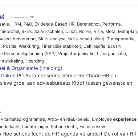
ng)
22 november 2010
satie
,
HRM
,
P&O
,
Evidence-Based HR
,
Berenschot
,
Performa
,
tieprofiel
,
Skills
,
Salarisschalen
,
Ulrich
,
Rollen
,
Visie
,
Meta
,
Metaplan
,
 based-benadering
,
Skills-analyse
,
skills-based hiring
,
Transparantie
,
S
,
Positie
,
Werkkring
,
Financiële stabiliteit
,
Celfilosofie
,
Eckart
he Personeelsplanning (SPP)
,
Projectorganisatie
,
Lijnorganisatie
,
ontwikkeling
,
Hoarding
el & Organisatie (inleiding)
fdtaken PO Automatisering Semler-methode HR en
osieve groei aan adviesbureaus Kloof tussen gewenste en
5
,
Vitaliteitsprogramma’s
,
Arbo- en RI&E-beleid
,
Employee
experience
,
nde lucht
,
Luchtreiniger
,
Schone lucht
,
Exitinterview
tes Hoe schone lucht de HR-agenda verandert De rol van HR