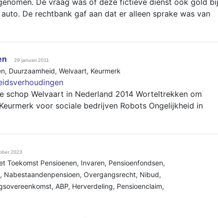
pgenomen. De vraag was of deze fictieve dienst ook gold bi
 auto. De rechtbank gaf aan dat er alleen sprake was van
en
29 januari 2011
en
,
Duurzaamheid
,
Welvaart
,
Keurmerk
eidsverhoudingen
e schop Welvaart in Nederland 2014 Worteltrekken om
Keurmerk voor sociale bedrijven Robots Ongelijkheid in
ober 2023
et Toekomst Pensioenen
,
Invaren
,
Pensioenfondsen
,
,
Nabestaandenpensioen
,
Overgangsrecht
,
Nibud
,
ingsovereenkomst
,
ABP
,
Herverdeling
,
Pensioenclaim
,