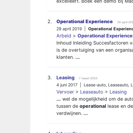
excelleert. Boek een demo bij Ma
2.
Operational
Experience
29 april 20
29 april 2019 |
Operational
Experien
Arbeid
>
Operational
Experience
Inhoud Inleiding Succesfactoren 
is de overtuiging van een organisa
klanten.
...
3.
Leasing
7 maart 2010
4 juni 2017 |
Lease-auto
,
Leaseauto
,
L
Vervoer
>
Leaseauto
>
Leasing
...
wel de mogelijkheid om de auto
tussen de
operational
lease en de 
verdwijnen.
...