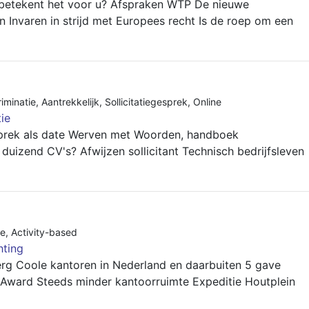
betekent het voor u? Afspraken WTP De nieuwe
in Invaren in strijd met Europees recht Is de roep om een
riminatie
,
Aantrekkelijk
,
Sollicitatiegesprek
,
Online
tie
esprek als date Werven met Woorden, handboek
 duizend CV's? Afwijzen sollicitant Technisch bedrijfsleven
ie
,
Activity-based
hting
berg Coole kantoren in Nederland en daarbuiten 5 gave
 Award Steeds minder kantoorruimte Expeditie Houtplein