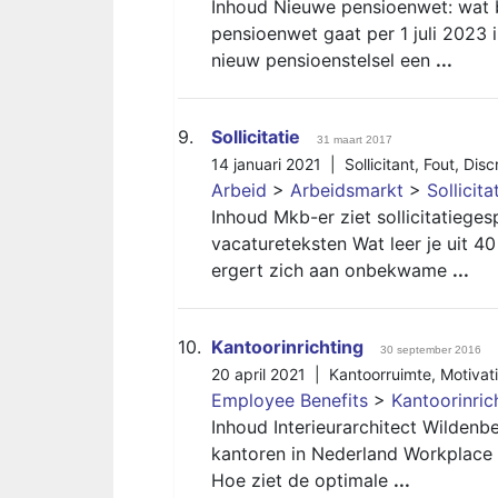
Inhoud Nieuwe pensioenwet: wat 
pensioenwet gaat per 1 juli 2023 
nieuw pensioenstelsel een
...
9.
Sollicitatie
31 maart 2017
14 januari 2021 |
Sollicitant
,
Fout
,
Disc
Arbeid
>
Arbeidsmarkt
>
Sollicita
Inhoud Mkb-er ziet sollicitatieg
vacatureteksten Wat leer je uit 40
ergert zich aan onbekwame
...
10.
Kantoorinrichting
30 september 2016
20 april 2021 |
Kantoorruimte
,
Motivat
Employee Benefits
>
Kantoorinric
Inhoud Interieurarchitect Wilden
kantoren in Nederland Workplace
Hoe ziet de optimale
...