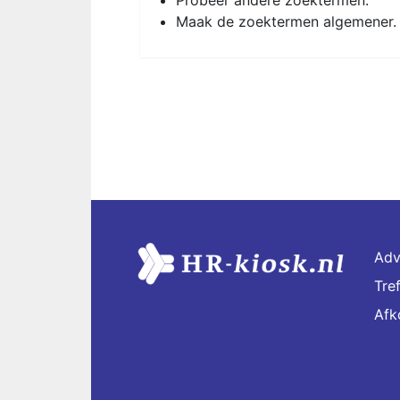
Probeer andere zoektermen.
Maak de zoektermen algemener.
Adv
Tre
Afk